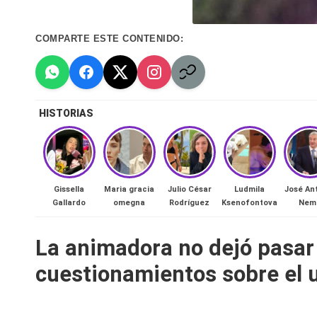
n
COMPARTE ESTE CONTENIDO:
a
🔥
R
HISTORIAS
e
al
Gissella
Maria gracia
Julio César
Ludmila
José An
it
Gallardo
omegna
Rodríguez
Ksenofontova
Nem
y
La animadora no dejó pasar 
s,
cuestionamientos sobre el u
T