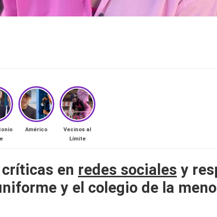
tonio
Américo
Vecinos al
e
Límite
críticas en
redes sociales
y res
niforme y el colegio de la meno