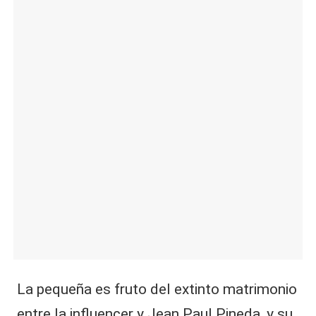
|
L
a
C
V
C
La pequeña es fruto del extinto matrimonio
entre la influencer y
Jean Paul Pineda
, y su