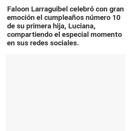
al
Faloon Larraguibel celebró con gran
emoción el cumpleaños número 10
it
de su primera hija, Luciana,
y
compartiendo el especial momento
s,
en sus redes sociales.
T
V
y
R
e
d
e
s