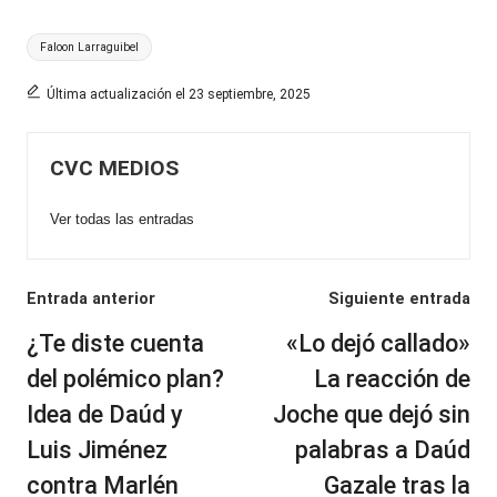
Etiquetas:
Faloon Larraguibel
Última actualización el 23 septiembre, 2025
CVC MEDIOS
Ver todas las entradas
Navegación
Entrada anterior
Siguiente entrada
de
¿Te diste cuenta
«Lo dejó callado»
entradas
del polémico plan?
La reacción de
Idea de Daúd y
Joche que dejó sin
Luis Jiménez
palabras a Daúd
contra Marlén
Gazale tras la