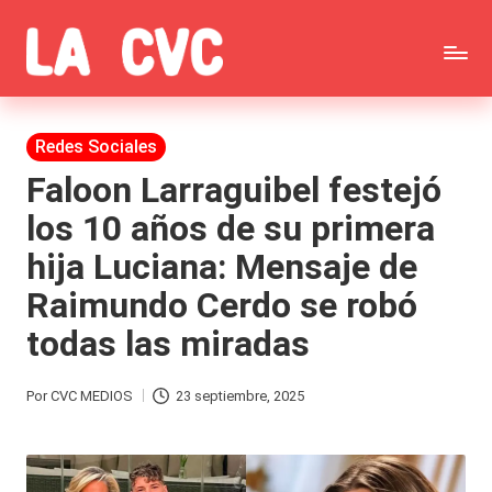
Saltar
C
al
Todas
o
contenido
las
Publicada
Redes Sociales
p
en
noticias
Faloon Larraguibel festejó
u
los 10 años de su primera
de
c
hija Luciana: Mensaje de
la
h
Raimundo Cerdo se robó
farándula,
a
todas las miradas
Realitys,
s
Tierra
y
Por
CVC MEDIOS
23 septiembre, 2025
Publicado
Brava,
F
por
Gran
ar