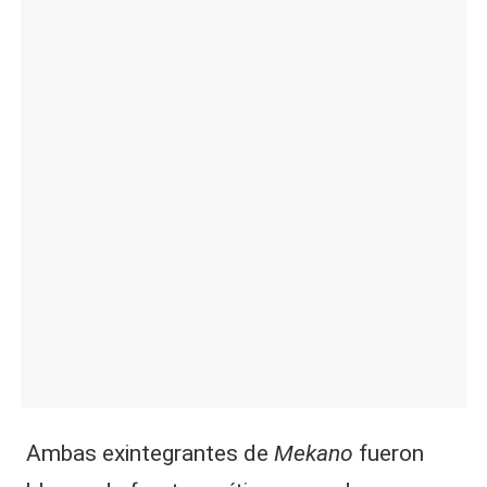
|
L
a
C
V
C
Ambas exintegrantes de
Mekano
fueron