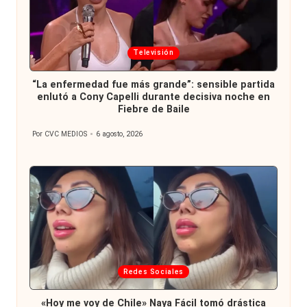
Publicada
Televisión
en
“La enfermedad fue más grande”: sensible partida
enlutó a Cony Capelli durante decisiva noche en
Fiebre de Baile
Por
CVC MEDIOS
6 agosto, 2026
Publicado
por
Publicada
Redes Sociales
en
«Hoy me voy de Chile» Naya Fácil tomó drástica