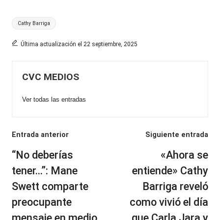
Etiquetas:
Cathy Barriga
Última actualización el 22 septiembre, 2025
CVC MEDIOS
Ver todas las entradas
Navegación
Entrada anterior
Siguiente entrada
de
“No deberías
«Ahora se
entradas
tener…”: Mane
entiende» Cathy
Swett comparte
Barriga reveló
preocupante
como vivió el día
mensaje en medio
que Carla Jara y