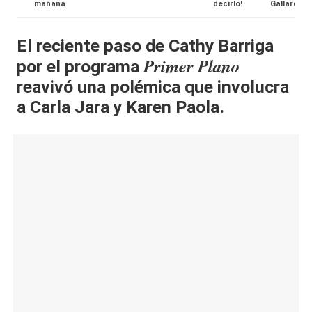
mañana
decirlo!
Gallardo
al
it
El reciente paso de Cathy Barriga
Primer Plano
por el programa
y
reavivó una polémica que involucra
s,
a Carla Jara y Karen Paola.
T
V
y
R
e
d
e
s