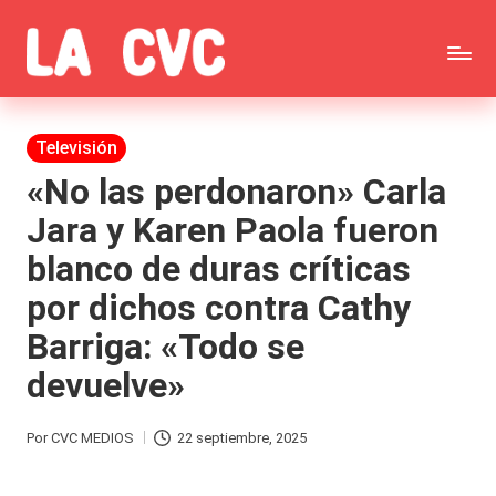
Saltar
C
al
Todas
o
contenido
las
Publicada
Televisión
p
en
noticias
«No las perdonaron» Carla
u
Jara y Karen Paola fueron
de
c
blanco de duras críticas
la
h
por dichos contra Cathy
farándula,
a
Barriga: «Todo se
Realitys,
s
devuelve»
Tierra
y
Brava,
F
Por
CVC MEDIOS
22 septiembre, 2025
Publicado
Gran
ar
por