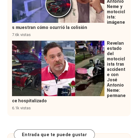
Antonio
Neme y
motocicl
ista:
imágene
s muestran cómo ocurrió la colisión
7.6k vistas
Revelan
estado
del
motocicl
ista tras
accident
e con
José
Antonio
Neme:
permane
ce hospitalizado
6.1k vistas
Entrada que te puede gustar