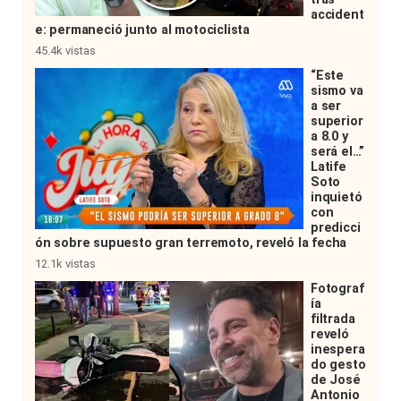
accident
e: permaneció junto al motociclista
45.4k vistas
“Este
sismo va
a ser
superior
a 8.0 y
será el…”
Latife
Soto
inquietó
con
predicci
ón sobre supuesto gran terremoto, reveló la fecha
12.1k vistas
Fotograf
ía
filtrada
reveló
inespera
do gesto
de José
Antonio