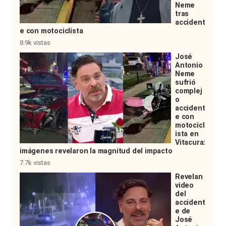
Neme
tras
accident
e con motociclista
8.9k vistas
José
Antonio
Neme
sufrió
complej
o
accident
e con
motocicl
ista en
Vitacura:
imágenes revelaron la magnitud del impacto
7.7k vistas
Revelan
video
del
accident
e de
José