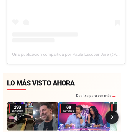
Una publicación compartida por Paula Escobar Jure (@paula_escobar_jure)
LO MÁS VISTO AHORA
→
Desliza para ver más
193
68
43
LEYENDO
LEYENDO
LEYENDO
›