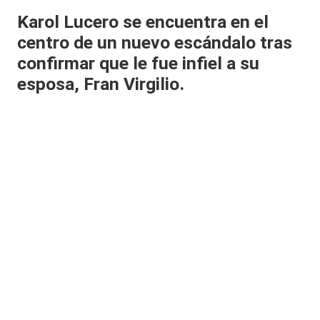
al
Karol Lucero se encuentra en el
centro de un nuevo escándalo tras
it
confirmar que le fue infiel a su
y
esposa, Fran Virgilio.
s,
T
V
y
R
e
d
e
s