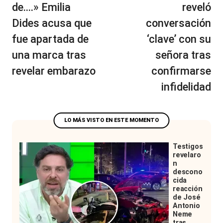
entradas
de….» Emilia
reveló
Dides acusa que
conversación
fue apartada de
‘clave’ con su
una marca tras
señora tras
revelar embarazo
confirmarse
infidelidad
Testigos
revelaro
n
descono
cida
reacción
de José
Antonio
Neme
tras