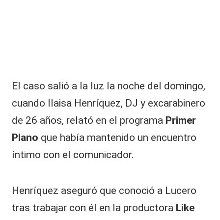
|
L
a
C
V
C
El caso salió a la luz la noche del domingo,
cuando Ilaisa Henríquez, DJ y excarabinero
de 26 años, relató en el programa
Primer
Plano
que había mantenido un encuentro
íntimo con el comunicador.
Henríquez aseguró que conoció a Lucero
tras trabajar con él en la productora
Like