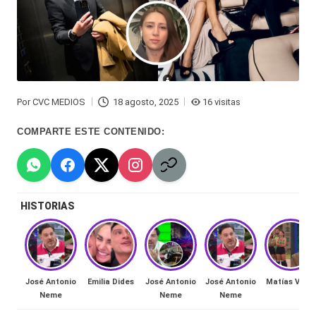
Hermano
á
-
n
d
Tendencias
ul
-
Por
CVC MEDIOS
18 agosto, 2025
16 visitas
a
Publicado
Exclusivas
por
COMPARTE ESTE CONTENIDO:
C
-
hi
Tv
le
y
HISTORIAS
n
redes
a
-
🔥
lacvc.com
R
José Antonio
Emilia Dides
José Antonio
José Antonio
Matías Vega
-
Neme
Neme
Neme
e