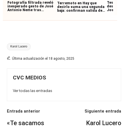
Fotografía filtrada reveló
Testigos re
Terremoto en Hay que
inesperado gesto de José
desconocid
decirlo suma una segunda
Antonio Neme tras
José Anton
baja: confirman salida de
accidente con
accidente:
querido panelista
motociclista
junto al mo
Etiquetas:
Karol Lucero
Última actualización el 18 agosto, 2025
CVC MEDIOS
Ver todas las entradas
Navegación
Entrada anterior
Siguiente entrada
de
«Te sacamos
Karol Lucero