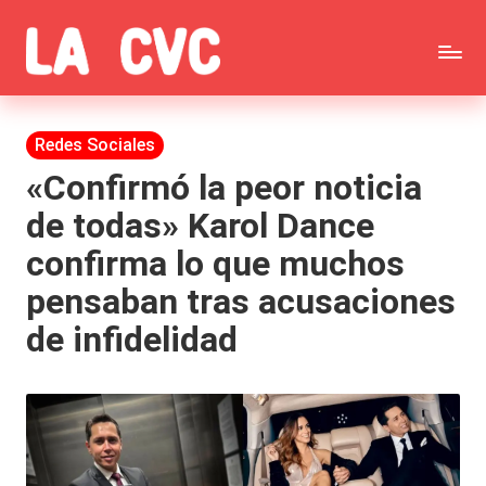
Saltar
C
al
Todas
o
contenido
las
Publicada
Redes Sociales
p
en
noticias
«Confirmó la peor noticia
u
de todas» Karol Dance
de
c
confirma lo que muchos
la
h
pensaban tras acusaciones
farándula,
a
de infidelidad
Realitys,
s
Tierra
y
Brava,
F
Gran
ar