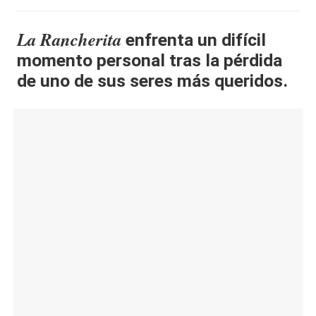
al
La Rancherita
enfrenta un difícil
it
momento personal tras la pérdida
y
de uno de sus seres más queridos.
s,
T
V
y
R
e
d
e
s