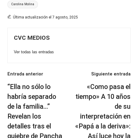
Etiquetas:
Carolina Molina
Última actualización el 7 agosto, 2025
CVC MEDIOS
Ver todas las entradas
Navegación
Entrada anterior
Siguiente entrada
de
“Ella no sólo lo
«Como pasa el
entradas
habría separado
tiempo» A 10 años
de la familia…”
de su
Revelan los
interpretación en
detalles tras el
«Papá a la deriva»:
quiebre de Pancha
Así luce hoy la