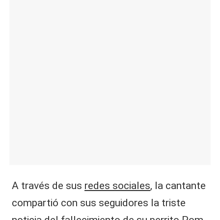
|
L
a
C
V
C
A través de sus
redes sociales
, la cantante
compartió con sus seguidores la triste
noticia del fallecimiento de su perrito Pom