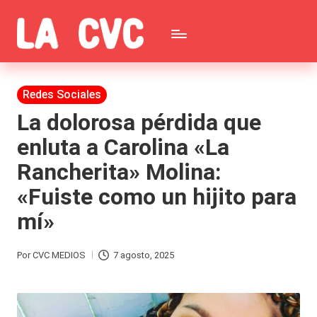
Saltar
C
al
Todas
o
contenido
las
Publicada
Redes Sociales
p
en
noticias
La dolorosa pérdida que
u
enluta a Carolina «La
de
c
Rancherita» Molina:
la
h
«Fuiste como un hijito para
farándula,
a
mí»
Realitys,
s
Tierra
y
Por
CVC MEDIOS
7 agosto, 2025
Publicado
Brava,
F
por
Gran
ar