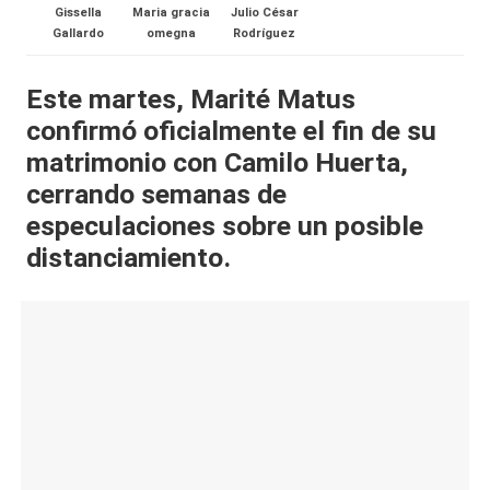
Gissella
Maria gracia
Julio César
al
Gallardo
omegna
Rodríguez
it
Este martes, Marité Matus
y
confirmó oficialmente el fin de su
s,
matrimonio con Camilo Huerta,
T
cerrando semanas de
V
especulaciones sobre un posible
distanciamiento.
y
R
e
d
e
s