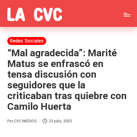
Saltar
C
al
Todas
o
contenido
las
Publicada
Redes Sociales
p
en
noticias
“Mal agradecida”: Marité
u
Matus se enfrascó en
de
c
tensa discusión con
la
h
seguidores que la
farándula,
a
criticaban tras quiebre con
Realitys,
s
Camilo Huerta
Tierra
y
Brava,
F
Por
CVC MEDIOS
23 julio, 2025
Publicado
Gran
ar
por