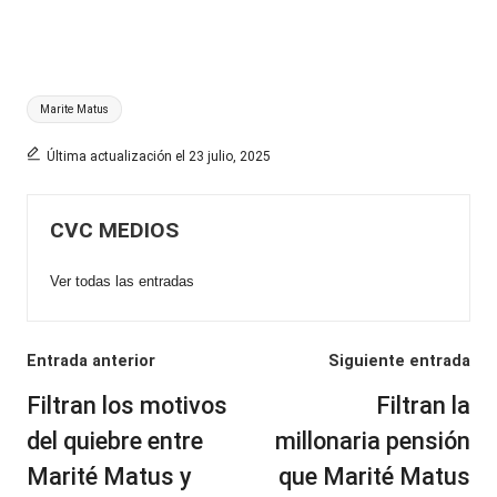
Etiquetas:
Marite Matus
Última actualización el 23 julio, 2025
CVC MEDIOS
Ver todas las entradas
Navegación
Entrada anterior
Siguiente entrada
de
Filtran los motivos
Filtran la
entradas
del quiebre entre
millonaria pensión
Marité Matus y
que Marité Matus