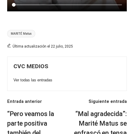
Etiquetas:
MARITÉ Matus
Última actualización el 22 julio, 2025
CVC MEDIOS
Ver todas las entradas
Navegación
Entrada anterior
Siguiente entrada
de
“Pero veamos la
“Mal agradecida”:
entradas
parte positiva
Marité Matus se
también del
enfrascó en tensa