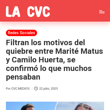
Saltar
C
al
Todas
o
contenido
las
Publicada
Redes Sociales
p
en
noticias
Filtran los motivos del
u
quiebre entre Marité Matus
de
c
y Camilo Huerta, se
la
h
confirmó lo que muchos
farándula,
a
pensaban
Realitys,
s
Tierra
y
Por
CVC MEDIOS
22 julio, 2025
Publicado
Brava,
F
por
Gran
ar