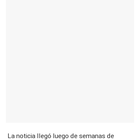
|
L
a
C
V
C
La noticia llegó luego de semanas de