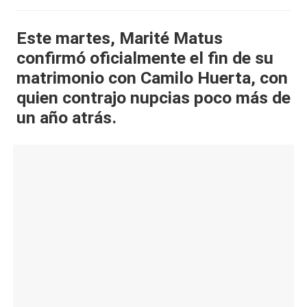
al
Este martes, Marité Matus
it
confirmó oficialmente el fin de su
y
matrimonio con Camilo Huerta, con
s,
quien contrajo nupcias poco más de
T
un año atrás.
V
y
R
e
d
e
s