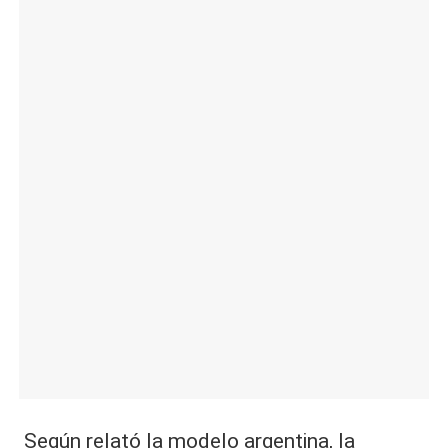
|
L
a
C
V
C
Según relató la modelo
argentina
, la