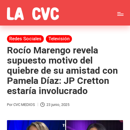
Saltar
C
al
Todas
o
contenido
las
Publicada
Redes Sociales
Televisión
p
en
noticias
Rocío Marengo revela
u
supuesto motivo del
de
c
quiebre de su amistad con
la
h
Pamela Díaz: JP Cretton
farándula,
a
estaría involucrado
Realitys,
s
Tierra
y
Por
CVC MEDIOS
23 junio, 2025
Publicado
Brava,
F
por
Gran
ar