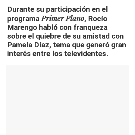
al
Durante su participación en el
Primer Plano
programa
, Rocío
it
Marengo habló con franqueza
y
sobre el quiebre de su amistad con
s,
Pamela Díaz, tema que generó gran
T
interés entre los televidentes.
V
y
R
e
d
e
s