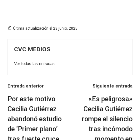
Última actualización el 23 junio, 2025
CVC MEDIOS
Ver todas las entradas
Navegación
Entrada anterior
Siguiente entrada
de
Por este motivo
«Es peligrosa»
entradas
Cecilia Gutiérrez
Cecilia Gutiérrez
abandonó estudio
rompe el silencio
de ‘Primer plano’
tras incómodo
tras fuerte cruce
momento en