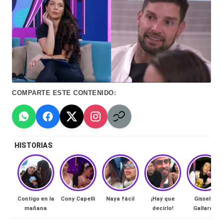
Hermano
á
-
n
d
Tendencias
ul
-
a
Exclusivas
COMPARTE ESTE CONTENIDO:
C
-
hi
Tv
le
y
HISTORIAS
n
redes
a
-
🔥
lacvc.com
R
Contigo en la
Cony Capelli
Naya fácil
¡Hay que
Gissella
-
mañana
decirlo!
Gallardo
e