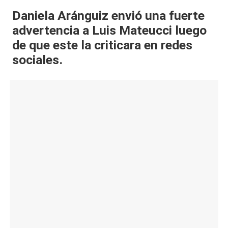
al
Daniela Aránguiz envió una fuerte
advertencia a Luis Mateucci luego
it
de que este la criticara en redes
y
sociales.
s,
T
V
y
R
e
d
e
s