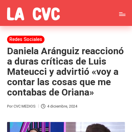
Saltar
C
al
Todas
o
contenido
las
Publicada
Redes Sociales
p
en
noticias
Daniela Aránguiz reaccionó
u
a duras críticas de Luis
de
c
Mateucci y advirtió «voy a
la
h
contar las cosas que me
farándula,
a
contabas de Oriana»
Realitys,
s
Tierra
y
Por
CVC MEDIOS
4 diciembre, 2024
Publicado
Brava,
F
por
Gran
ar