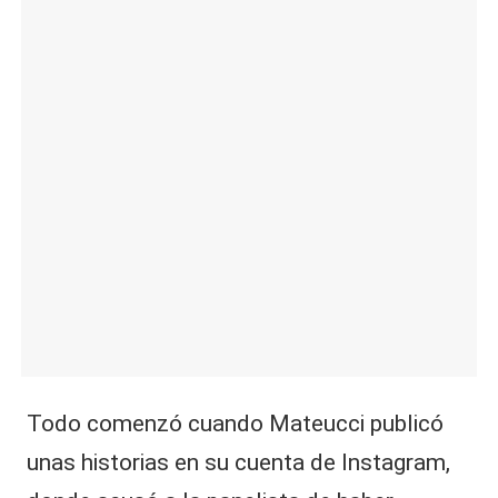
|
L
a
C
V
C
Todo comenzó cuando Mateucci publicó
unas historias en su cuenta de Instagram,