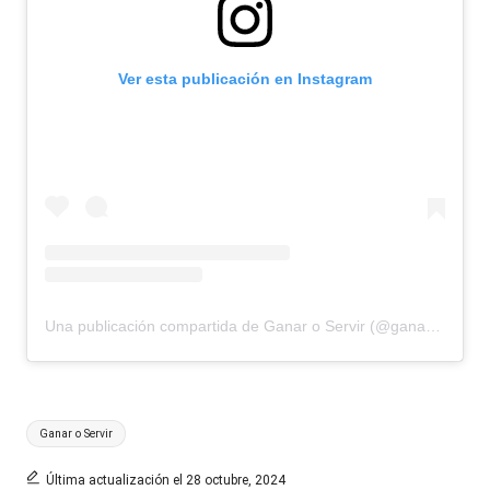
Ver esta publicación en Instagram
Una publicación compartida de Ganar o Servir (@ganaroservir)
Etiquetas:
Ganar o Servir
Última actualización el 28 octubre, 2024