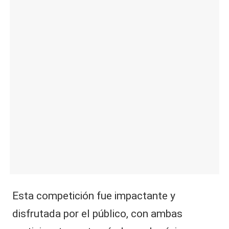
|
L
a
C
V
C
Esta competición fue impactante y
disfrutada por el público, con ambas