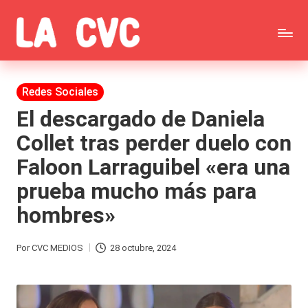
Saltar
C
al
Todas
o
contenido
las
Publicada
Redes Sociales
p
en
noticias
El descargado de Daniela
u
Collet tras perder duelo con
de
c
Faloon Larraguibel «era una
la
h
prueba mucho más para
farándula,
a
hombres»
Realitys,
s
Tierra
y
Por
CVC MEDIOS
28 octubre, 2024
Publicado
Brava,
F
por
Gran
ar