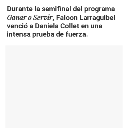
al
Durante la semifinal del programa
Ganar o Servir
, Faloon Larraguibel
it
venció a Daniela Collet en una
y
intensa prueba de fuerza.
s,
T
V
y
R
e
d
e
s