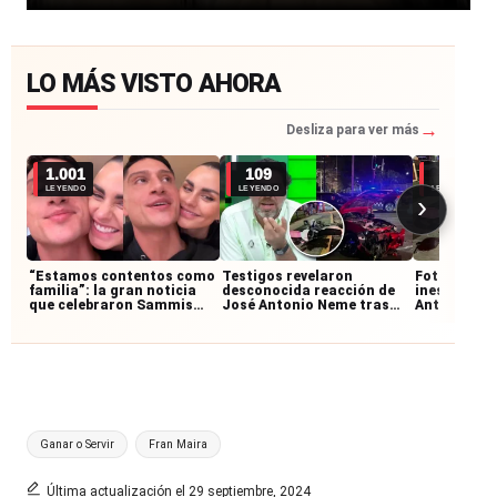
LO MÁS VISTO AHORA
→
Desliza para ver más
1.001
109
67
LEYENDO
LEYENDO
LEYENDO
›
“Estamos contentos como
Testigos revelaron
Fotografía 
familia”: la gran noticia
desconocida reacción de
inesperado 
que celebraron Sammis
José Antonio Neme tras
Antonio Ne
Reyes y Emilia Dides
accidente: permaneció
accidente 
junto al motociclista
motociclis
Etiquetas:
Ganar o Servir
Fran Maira
Última actualización el 29 septiembre, 2024