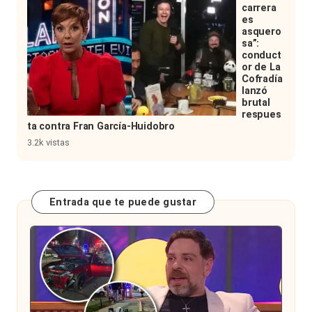
carrera
es
asquero
sa”:
conduct
or de La
Cofradía
lanzó
brutal
respues
ta contra Fran García-Huidobro
3.2k vistas
Entrada que te puede gustar