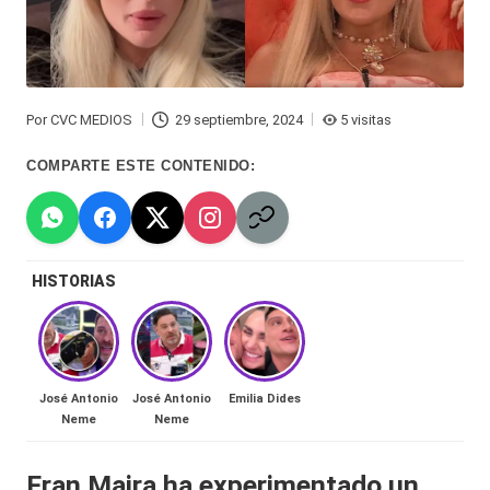
Hermano
á
-
n
d
Tendencias
Por
CVC MEDIOS
29 septiembre, 2024
5 visitas
ul
Publicado
-
por
COMPARTE ESTE CONTENIDO:
a
Exclusivas
C
-
hi
Tv
HISTORIAS
le
y
n
redes
a
-
🔥
José Antonio
José Antonio
Emilia Dides
lacvc.com
Neme
Neme
R
-
e
Fran Maira ha experimentado un