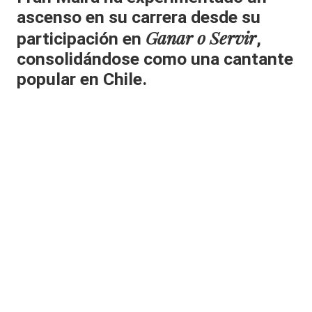
ascenso en su carrera desde su
al
Ganar o Servir
participación en
,
it
consolidándose como una cantante
y
popular en Chile.
s,
T
V
y
R
e
d
e
s