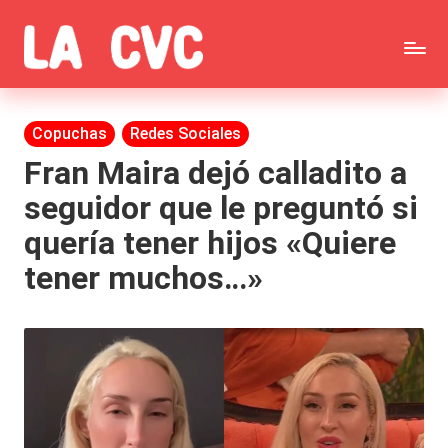
Saltar
C
al
Todas
o
contenido
las
Publicada
Copuchas
Redes Sociales
p
en
noticias
Fran Maira dejó calladito a
u
seguidor que le preguntó si
de
c
quería tener hijos «Quiere
la
h
tener muchos…»
farándula,
a
Realitys,
s
Tierra
y
Brava,
F
Gran
ar