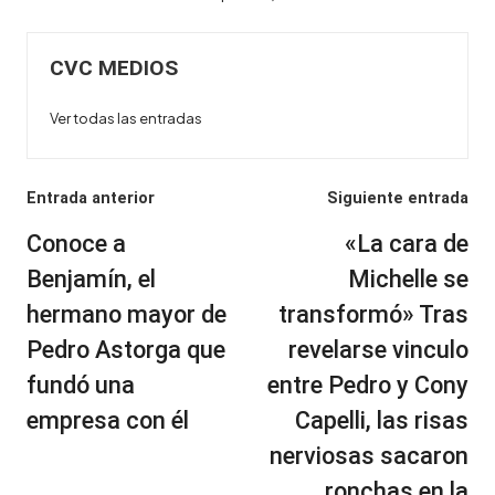
CVC MEDIOS
Ver todas las entradas
Navegación
Entrada anterior
Siguiente entrada
de
Conoce a
«La cara de
entradas
Benjamín, el
Michelle se
hermano mayor de
transformó» Tras
Pedro Astorga que
revelarse vinculo
fundó una
entre Pedro y Cony
empresa con él
Capelli, las risas
nerviosas sacaron
ronchas en la