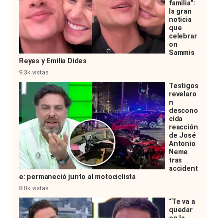
familia”:
la gran
noticia
que
celebrar
on
Sammis
Reyes y Emilia Dides
9.3k vistas
Testigos
revelaro
n
descono
cida
reacción
de José
Antonio
Neme
tras
accident
e: permaneció junto al motociclista
8.8k vistas
“Te va a
quedar