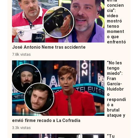
en la
concien
cia”:
video
mostró
tenso
moment
o que
enfrentó
José Antonio Neme tras accidente
7.8k vistas
“No les
tengo
miedo”:
Fran
García-
Huidobr
o
respondi
ó a
brutal
ataque y
envió firme recado a La Cofradía
3.3k vistas
“Tu