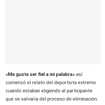
|
L
a
C
V
C
«Me gusta ser fiel a mi palabra»
así
comenzó el relato del deportista extremo
cuando estaban eligiendo al participante
que se salvaría del proceso de eliminación.