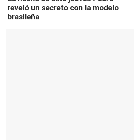
reveló un secreto con la modelo
al
brasileña
it
y
s,
T
V
y
R
e
d
e
s