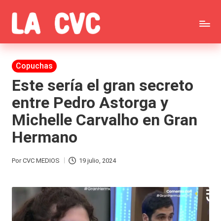
Saltar
C
al
Todas
o
contenido
las
Publicada
Copuchas
p
en
noticias
Este sería el gran secreto
u
entre Pedro Astorga y
de
c
Michelle Carvalho en Gran
la
h
Hermano
farándula,
a
Realitys,
s
Por
CVC MEDIOS
19 julio, 2024
Publicado
Tierra
y
por
Brava,
F
Gran
ar