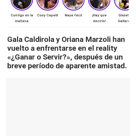
al
Contigo en la
Cony Capelli
Naya fácil
¡Hay que
Gissella
it
mañana
decirlo!
Gallardo
y
Gala Caldirola y Oriana Marzoli han
s,
vuelto a enfrentarse en el reality
T
«¿Ganar o Servir?», después de un
V
breve período de aparente amistad.
y
R
e
d
e
s