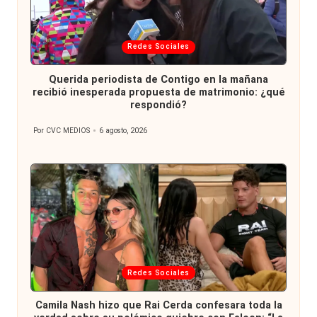
Publicada
Redes Sociales
en
Querida periodista de Contigo en la mañana
recibió inesperada propuesta de matrimonio: ¿qué
respondió?
Por
CVC MEDIOS
6 agosto, 2026
Publicado
por
Publicada
Redes Sociales
en
Camila Nash hizo que Rai Cerda confesara toda la