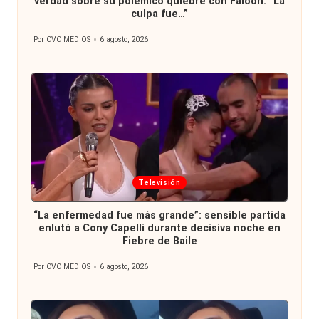
verdad sobre su polémico quiebre con Faloon: “La
culpa fue…”
Por
CVC MEDIOS
6 agosto, 2026
Publicado
por
Publicada
Televisión
en
“La enfermedad fue más grande”: sensible partida
enlutó a Cony Capelli durante decisiva noche en
Fiebre de Baile
Por
CVC MEDIOS
6 agosto, 2026
Publicado
por