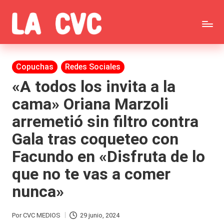
Saltar
C
al
Todas
o
contenido
las
Publicada
Copuchas
Redes Sociales
p
en
noticias
«A todos los invita a la
u
cama» Oriana Marzoli
de
c
arremetió sin filtro contra
la
h
Gala tras coqueteo con
farándula,
a
Facundo en «Disfruta de lo
Realitys,
s
que no te vas a comer
Tierra
y
nunca»
Brava,
F
Gran
ar
Por
CVC MEDIOS
29 junio, 2024
Publicado