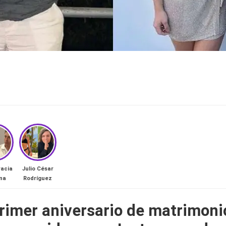
racia
Julio César
na
Rodríguez
primer aniversario de matrimon