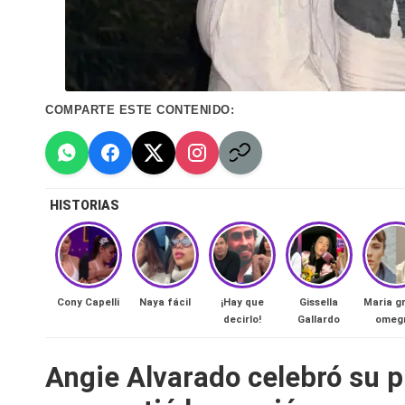
n
a
🔥
COMPARTE ESTE CONTENIDO:
R
e
HISTORIAS
al
it
y
Cony Capelli
Naya fácil
¡Hay que
Gissella
Maria g
decirlo!
Gallardo
omeg
s,
Angie Alvarado celebró su 
T