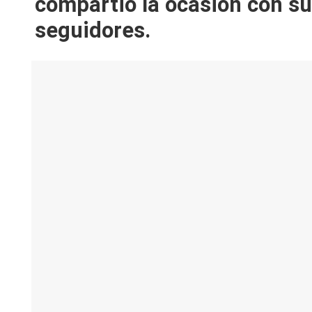
compartió la ocasión con s
V
seguidores.
y
R
e
d
e
s |
L
a
C