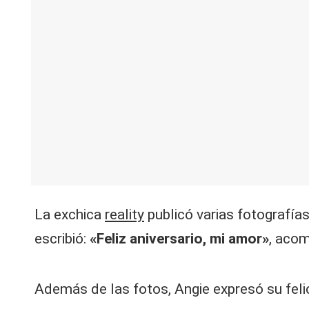
V
C
La exchica
reality
publicó varias fotografía
escribió:
«Feliz aniversario, mi amor»
, acom
Además de las fotos, Angie expresó su feli