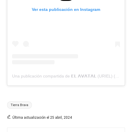
Ver esta publicación en Instagram
Una publicación compartida de 𝗘𝗟 𝝠𝗩𝝠𝗧𝝠𝗟 (URIEL) (@elfuturony)
Etiquetas:
Tierra Brava
Última actualización el 25 abril, 2024