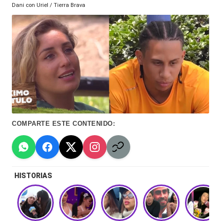
Hermano
Dani con Uriel / Tierra Brava
á
-
n
d
Tendencias
ul
-
a
Exclusivas
C
-
hi
Tv
COMPARTE ESTE CONTENIDO:
le
y
n
redes
a
-
HISTORIAS
🔥
lacvc.com
R
-
e