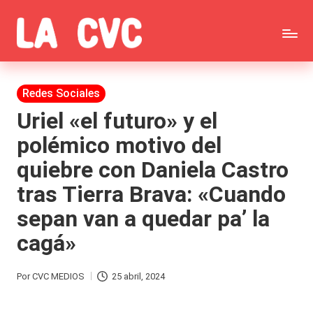
Saltar
C
al
Todas
o
contenido
las
Publicada
Redes Sociales
p
en
noticias
Uriel «el futuro» y el
u
polémico motivo del
de
c
quiebre con Daniela Castro
la
h
tras Tierra Brava: «Cuando
farándula,
a
sepan van a quedar pa’ la
Realitys,
s
cagá»
Tierra
y
Brava,
F
Por
CVC MEDIOS
25 abril, 2024
Publicado
Gran
ar
por