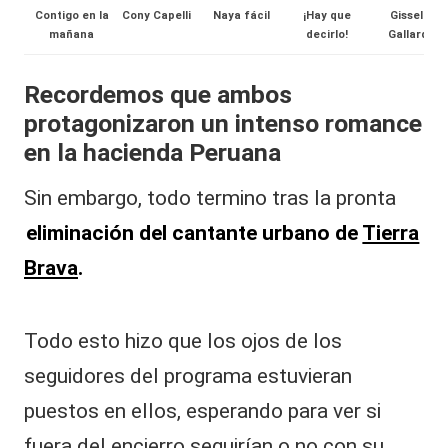
Contigo en la
Cony Capelli
Naya fácil
¡Hay que
Gissella
al
mañana
decirlo!
Gallardo
it
Recordemos que ambos
y
protagonizaron un intenso romance
s,
en la hacienda Peruana
T
Sin embargo, todo termino tras la pronta
V
eliminación del cantante urbano de
Tierra
y
Brava
.
R
e
d
Todo esto hizo que los ojos de los
e
seguidores del programa estuvieran
s
puestos en ellos, esperando para ver si
fuera del encierro seguirían o no con su