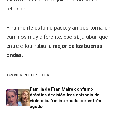
|
L
relación.
a
C
Finalmente esto no paso, y ambos tomaron
V
caminos muy diferente, eso sí, juraban que
C
entre ellos habia la
mejor de las buenas
ondas.
TAMBIÉN PUEDES LEER
Familia de Fran Maira confirmó
drástica decisión tras episodio de
violencia: fue internada por estrés
agudo