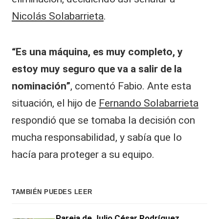
|
L
Nicolás Solabarrieta
.
a
C
“Es una máquina, es muy completo, y
V
estoy muy seguro que va a salir de la
C
nominación”
, comentó Fabio. Ante esta
situación, el hijo de
Fernando Solabarrieta
respondió que se tomaba la decisión con
mucha responsabilidad, y sabía que lo
hacía para proteger a su equipo.
TAMBIÉN PUEDES LEER
Pareja de Julio César Rodríguez