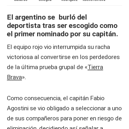
al
El argentino se burló del
it
deportista tras ser escogido como
y
el primer nominado por su capitán.
s,
El equipo rojo vio interrumpida su racha
T
victoriosa al convertirse en los perdedores
V
de la última prueba grupal de «
Tierra
y
Brava
».
R
e
d
Como consecuencia, el capitán Fabio
e
Agostini se vio obligado a seleccionar a uno
s
de sus compañeros para poner en riesgo de
eliminación, decidiendo así señalar a