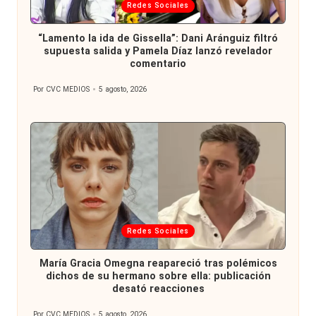
Publicada
Redes Sociales
en
“Lamento la ida de Gissella”: Dani Aránguiz filtró
supuesta salida y Pamela Díaz lanzó revelador
comentario
Por
CVC MEDIOS
5 agosto, 2026
Publicado
por
Publicada
Redes Sociales
en
María Gracia Omegna reapareció tras polémicos
dichos de su hermano sobre ella: publicación
desató reacciones
Por
CVC MEDIOS
5 agosto, 2026