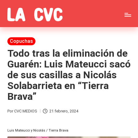
Saltar
C
al
Todas
o
contenido
las
Publicada
Copuchas
p
en
noticias
Todo tras la eliminación de
u
Guarén: Luis Mateucci sacó
de
c
de sus casillas a Nicolás
la
h
Solabarrieta en “Tierra
farándula,
a
Brava”
Realitys,
s
Tierra
y
Por
CVC MEDIOS
21 febrero, 2024
Publicado
Brava,
F
por
Gran
Luis Mateucci y Nicolás / Tierra Brava
ar