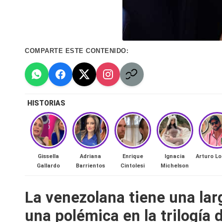
n
a
COMPARTE ESTE CONTENIDO:
🔥
R
e
HISTORIAS
al
it
Gissella
Adriana
Enrique
Ignacia
Arturo L
y
Gallardo
Barrientos
Cintolesi
Michelson
s,
La venezolana tiene una larg
T
una polémica en la trilogí