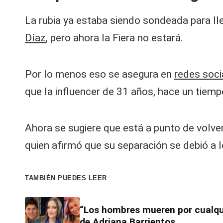
V
La rubia ya estaba siendo sondeada para ll
y
Díaz
, pero ahora la Fiera no estará.
R
e
Por lo menos eso se asegura en
redes soci
que la influencer de 31 años, hace un tiemp
d
e
Ahora se sugiere que está a punto de volver
s |
quien afirmó que su separación se debió a
L
TAMBIÉN PUEDES LEER
a
C
“Los hombres mueren por cualqu
de Adriana Barrientos