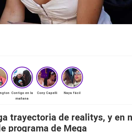
ongton
Contigo en la
Cony Capelli
Naya fácil
mañana
a trayectoria de realitys, y en
a de programa de Mega