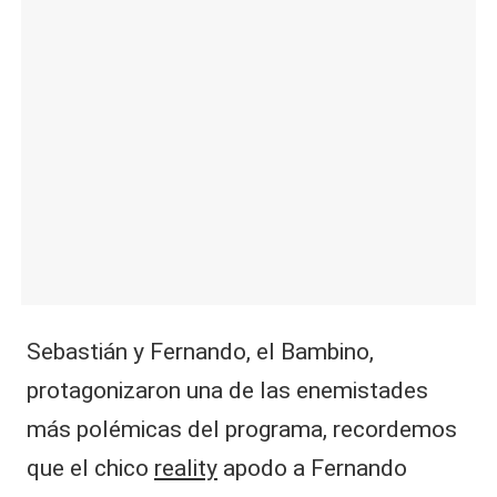
|
L
a
C
V
C
Sebastián y Fernando, el Bambino,
protagonizaron una de las enemistades
más polémicas del programa, recordemos
que el chico
reality
apodo a Fernando