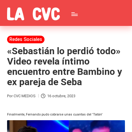
Saltar
C
al
Todas
o
contenido
las
Publicada
Redes Sociales
p
en
noticias
«Sebastián lo perdió todo»
u
Video revela íntimo
de
c
encuentro entre Bambino y
la
h
ex pareja de Seba
farándula,
a
Realitys,
s
Por
CVC MEDIOS
16 octubre, 2023
Publicado
Tierra
y
por
Brava,
Finalmente, Fernando pudo cobrarse unas cuantas del 'Tatán'
F
Gran
ar