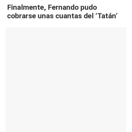
Finalmente, Fernando pudo
al
cobrarse unas cuantas del ‘Tatán’
it
y
s,
T
V
y
R
e
d
e
s