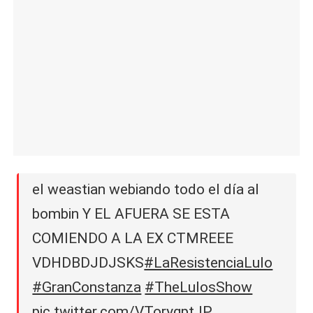
el weastian webiando todo el día al
bombin Y EL AFUERA SE ESTA
COMIENDO A LA EX CTMREEE
VDHDBDJDJSKS
#LaResistenciaLulo
#GranConstanza
#TheLulosShow
pic.twitter.com/VTorygptJP