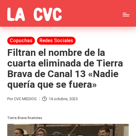
Saltar
C
al
Todas
o
contenido
las
Publicada
Copuchas
Redes Sociales
p
en
noticias
Filtran el nombre de la
u
cuarta eliminada de Tierra
de
c
Brava de Canal 13 «Nadie
la
h
quería que se fuera»
farándula,
a
Realitys,
s
Por
CVC MEDIOS
14 octubre, 2023
Publicado
Tierra
y
por
Brava,
Tierra Brava finalistas
F
Gran
ar