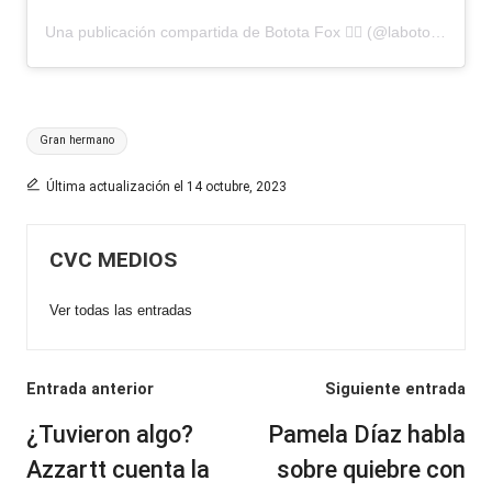
Una publicación compartida de Botota Fox 🏳️‍🌈 (@labototafox)
Etiquetas:
Gran hermano
Última actualización el 14 octubre, 2023
CVC MEDIOS
Ver todas las entradas
Navegación
Entrada anterior
Siguiente entrada
de
¿Tuvieron algo?
Pamela Díaz habla
entradas
Azzartt cuenta la
sobre quiebre con