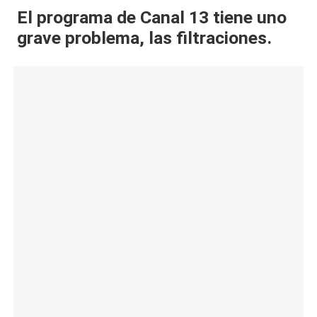
El programa de Canal 13 tiene uno
al
grave problema, las filtraciones.
it
y
s,
T
V
y
R
e
d
e
s