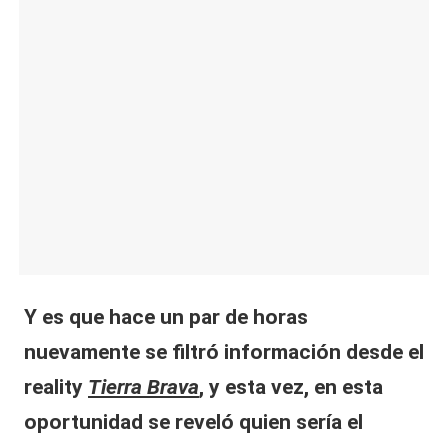
|
L
a
C
V
C
Y es que hace un par de horas
nuevamente se filtró información desde el
reality
Tierra Brava
, y esta vez, en esta
oportunidad se reveló quien sería el