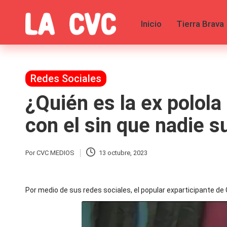
Inicio
Tierra Brava
Saltar
al
C
Todas
contenido
las
o
noticias
de
Publicada
Redes Sociales
p
la
en
¿Quién es la ex polol
farándula,
u
Realitys,
Tierra
con el sin que nadie s
c
Brava,
Gran
Hermano
h
Por
CVC MEDIOS
13 octubre, 2023
Publicado
-
por
Tendencias
a
-
Por medio de sus redes sociales, el popular exparticipante 
Exclusivas
s
-
Tv
y
y