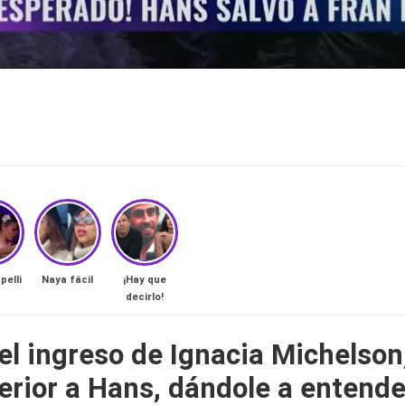
pelli
Naya fácil
¡Hay que
decirlo!
 ingreso de Ignacia Michelson, 
erior a Hans
,
dándole a entende