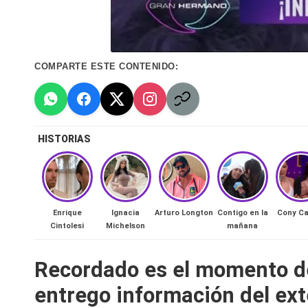
n
a
COMPARTE ESTE CONTENIDO:
🔥
R
e
HISTORIAS
al
it
Enrique
Ignacia
Arturo Longton
Contigo en la
Cony Ca
y
Cintolesi
Michelson
mañana
s,
Recordado es el momento del
T
entrego información del ext