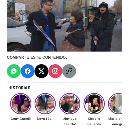
Hermano
á
-
n
d
Tendencias
ul
-
a
Exclusivas
C
-
COMPARTE ESTE CONTENIDO:
hi
Tv
le
y
n
HISTORIAS
redes
a
-
🔥
lacvc.com
R
Cony Capelli
Naya fácil
¡Hay que
Gissella
Maria gracia
-
decirlo!
Gallardo
omegna
e