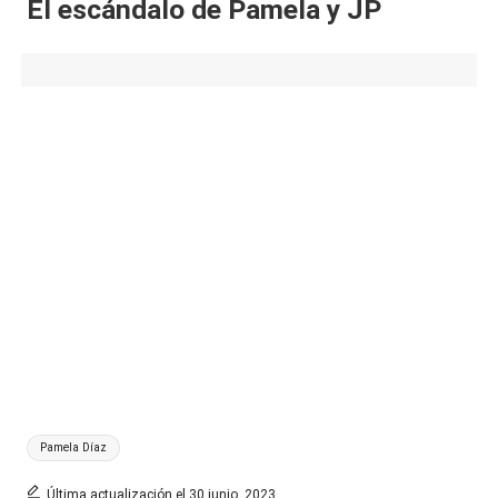
El escándalo de Pamela y JP
Etiquetas:
Pamela Díaz
Última actualización el 30 junio, 2023