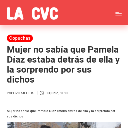
Saltar
C
al
Todas
o
contenido
las
Publicada
Copuchas
p
en
noticias
Mujer no sabía que Pamela
u
Díaz estaba detrás de ella y
de
c
la sorprendo por sus
la
h
dichos
farándula,
a
Realitys,
s
Por
CVC MEDIOS
30 junio, 2023
Publicado
Tierra
y
por
Brava,
Mujer no sabía que Pamela Díaz estaba detrás de ella y la sorprendo por
F
sus dichos
Gran
ar