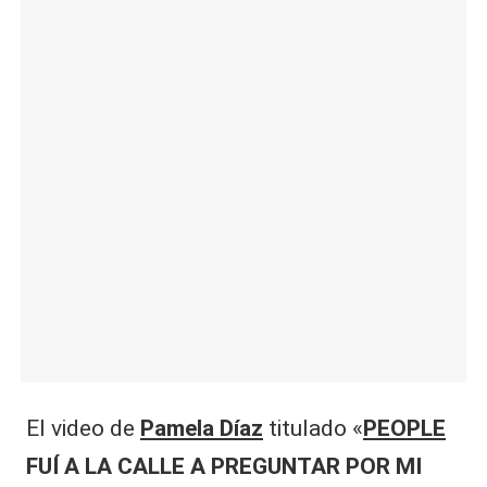
|
L
a
C
V
C
El video de
Pamela Díaz
titulado «
PEOPLE
FUÍ A LA CALLE A PREGUNTAR POR MI