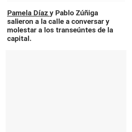
al
Pamela Díaz
y Pablo Zúñiga
it
salieron a la calle a conversar y
y
molestar a los transeúntes de la
capital.
s,
T
V
y
R
e
d
e
s