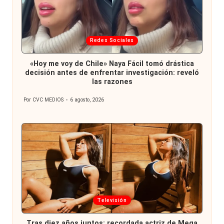
Publicada
Redes Sociales
en
«Hoy me voy de Chile» Naya Fácil tomó drástica
decisión antes de enfrentar investigación: reveló
las razones
Por
CVC MEDIOS
6 agosto, 2026
Publicado
por
Publicada
Televisión
en
Tras diez años juntos: recordada actriz de Mega