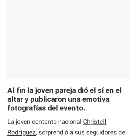
|
L
a
C
V
C
Al fin la joven pareja dió el sí en el
altar
y publicaron una emotiva
fotografías del evento.
La joven cantante nacional
Christell
Rodríguez
, sorprendió a sus seguidores de