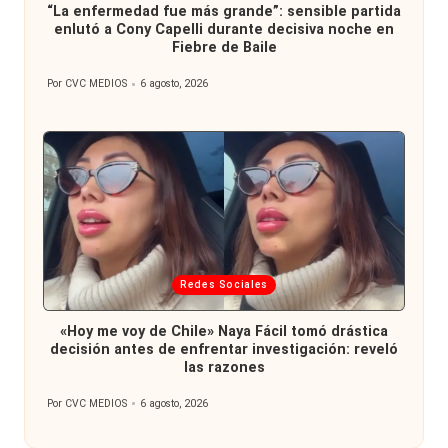
“La enfermedad fue más grande”: sensible partida
enlutó a Cony Capelli durante decisiva noche en
Fiebre de Baile
Por
CVC MEDIOS
6 agosto, 2026
Publicado
por
Publicada
Redes Sociales
en
«Hoy me voy de Chile» Naya Fácil tomó drástica
decisión antes de enfrentar investigación: reveló
las razones
Por
CVC MEDIOS
6 agosto, 2026
Publicado
por