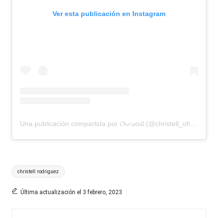
Ver esta publicación en Instagram
Una publicación compartida por 𝓒𝓱𝓻𝓲𝓼𝓽𝓮𝓵𝓵 (@christell_oficial)
Etiquetas:
christell rodriguez
Última actualización el 3 febrero, 2023