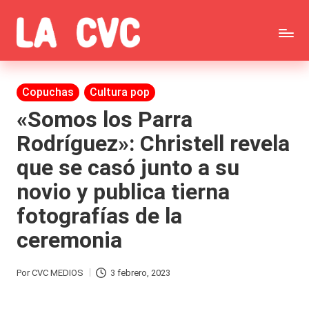
Saltar
C
al
Todas
o
contenido
las
Publicada
Copuchas
Cultura pop
p
en
noticias
«Somos los Parra
u
Rodríguez»: Christell revela
de
c
que se casó junto a su
la
h
novio y publica tierna
farándula,
a
fotografías de la
Realitys,
s
ceremonia
Tierra
y
Brava,
F
Por
CVC MEDIOS
3 febrero, 2023
Publicado
Gran
ar
por