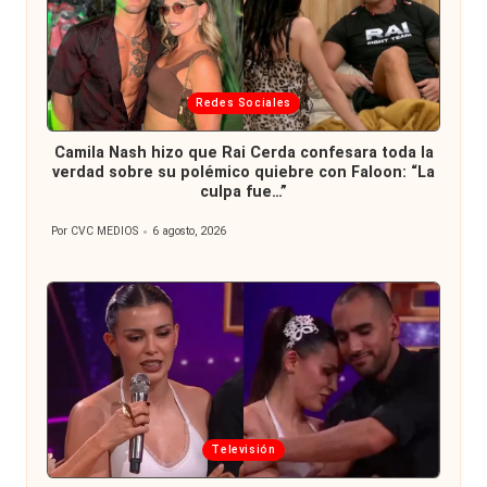
Publicada
Redes Sociales
en
Camila Nash hizo que Rai Cerda confesara toda la
verdad sobre su polémico quiebre con Faloon: “La
culpa fue…”
Por
CVC MEDIOS
6 agosto, 2026
Publicado
por
Publicada
Televisión
en