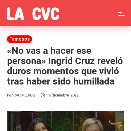
Saltar
C
al
Todas
o
contenido
las
Publicada
Famosos
p
en
noticias
«No vas a hacer ese
u
persona» Ingrid Cruz reveló
de
c
duros momentos que vivió
la
h
tras haber sido humillada
farándula,
a
Realitys,
s
Por
CVC MEDIOS
16 diciembre, 2022
Publicado
Tierra
y
por
Brava,
F
Gran
ar