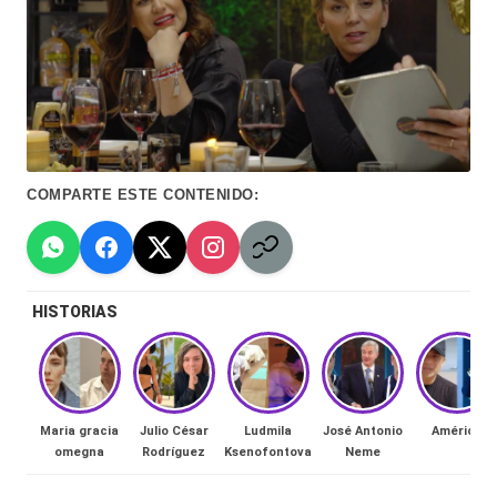
Hermano
á
-
n
d
Tendencias
ul
-
a
Exclusivas
COMPARTE ESTE CONTENIDO:
C
-
hi
Tv
le
y
HISTORIAS
n
redes
a
-
🔥
lacvc.com
Maria gracia
Julio César
Ludmila
José Antonio
Américo
R
omegna
Rodríguez
Ksenofontova
Neme
-
e