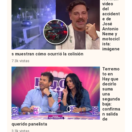
video
del
accident
e de
José
Antonio
Neme y
motocicl
ista:
imágene
s muestran cómo ocurrió la colisión
7.3k vistas
Terremo
to en
Hay que
decirlo
suma
una
segunda
baja:
confirma
n salida
de
querido panelista
3.3k vistas