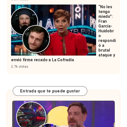
“No les
tengo
miedo”:
Fran
García-
Huidobr
o
respondi
ó a
brutal
ataque y
envió firme recado a La Cofradía
2.7k vistas
Entrada que te puede gustar