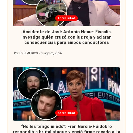
Publicada
Actualidad
en
Accidente de José Antonio Neme: Fiscalía
investiga quién cruzó con luz roja y aclaran
consecuencias para ambos conductores
Por
CVC MEDIOS
9 agosto, 2026
Publicado
por
Publicada
Actualidad
en
“No les tengo miedo”: Fran García-Huidobro
respondió a brutal ataque y envió firme recado a La