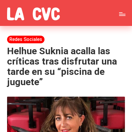
Saltar
C
al
Todas
o
contenido
las
Publicada
Redes Sociales
p
en
noticias
Helhue Suknia acalla las
u
críticas tras disfrutar una
de
c
tarde en su “piscina de
la
h
juguete”
farándula,
a
Realitys,
s
Tierra
y
Brava,
F
Gran
ar