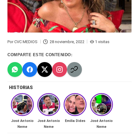
Hermano
á
-
n
d
Tendencias
ul
-
Por
CVC MEDIOS
28 noviembre, 2022
1 visitas
Publicado
a
Exclusivas
por
COMPARTE ESTE CONTENIDO:
C
-
hi
Tv
le
y
HISTORIAS
n
redes
a
-
🔥
lacvc.com
José Antonio
José Antonio
Emilia Dides
José Antonio
R
Neme
Neme
Neme
-
e