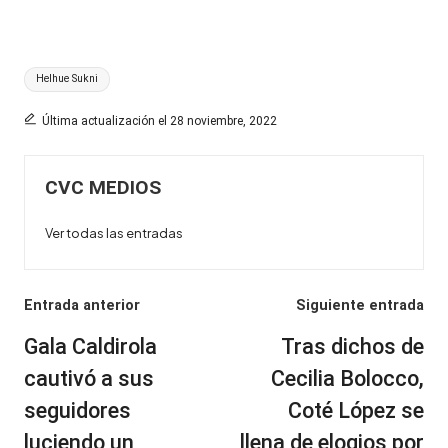
Etiquetas:
Helhue Sukni
Última actualización el 28 noviembre, 2022
CVC MEDIOS
Ver todas las entradas
Navegación
Entrada anterior
Siguiente entrada
de
Gala Caldirola
Tras dichos de
entradas
cautivó a sus
Cecilia Bolocco,
seguidores
Coté López se
luciendo un
llena de elogios por