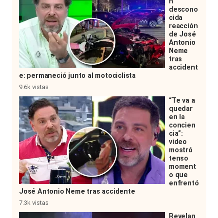
n
descono
cida
reacción
de José
Antonio
Neme
tras
accident
e: permaneció junto al motociclista
9.6k vistas
“Te va a
quedar
en la
concien
cia”:
video
mostró
tenso
moment
o que
enfrentó
José Antonio Neme tras accidente
7.3k vistas
Revelan