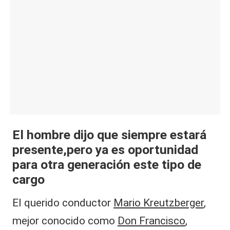
|
L
a
C
V
C
El hombre dijo que siempre estará
presente,pero ya es oportunidad
para otra generación este tipo de
cargo
El querido conductor
Mario Kreutzberger
,
mejor conocido como
Don Francisco
,