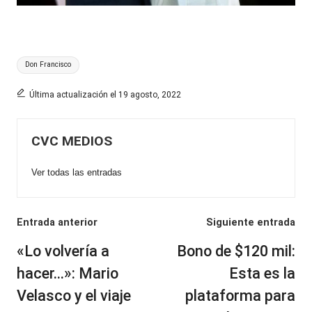
Etiquetas:
Don Francisco
Última actualización el 19 agosto, 2022
CVC MEDIOS
Ver todas las entradas
Navegación
Entrada anterior
Siguiente entrada
de
«Lo volvería a
Bono de $120 mil:
entradas
hacer…»: Mario
Esta es la
Velasco y el viaje
plataforma para