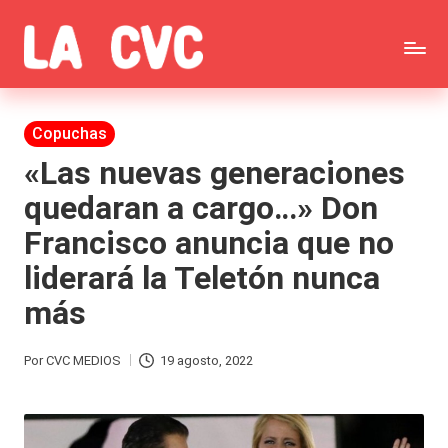
Saltar
C
al
Todas
o
contenido
las
Publicada
Copuchas
p
en
noticias
«Las nuevas generaciones
u
quedaran a cargo…» Don
de
c
Francisco anuncia que no
la
h
liderará la Teletón nunca
farándula,
a
más
Realitys,
s
Tierra
y
Por
CVC MEDIOS
19 agosto, 2022
Publicado
Brava,
F
por
Gran
ar