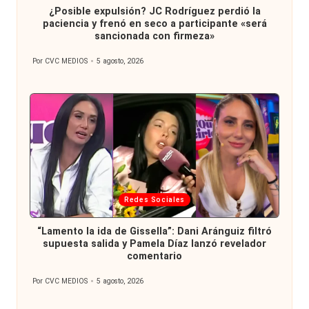
¿Posible expulsión? JC Rodríguez perdió la
paciencia y frenó en seco a participante «será
sancionada con firmeza»
Por
CVC MEDIOS
5 agosto, 2026
Publicado
por
Publicada
Redes Sociales
en
“Lamento la ida de Gissella”: Dani Aránguiz filtró
supuesta salida y Pamela Díaz lanzó revelador
comentario
Por
CVC MEDIOS
5 agosto, 2026
Publicado
por