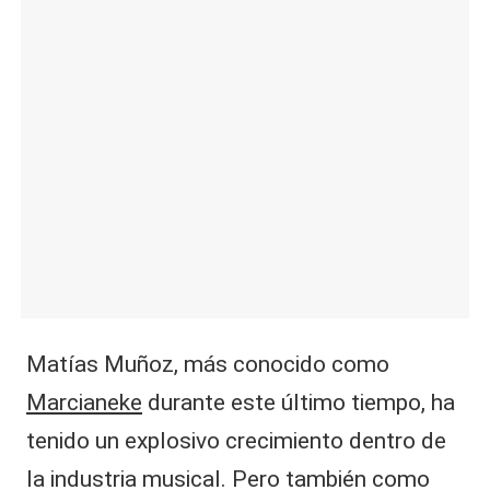
|
L
a
C
V
C
Matías Muñoz, más conocido como
Marcianeke
durante este último tiempo, ha
tenido un explosivo crecimiento dentro de
la industria musical. Pero también como