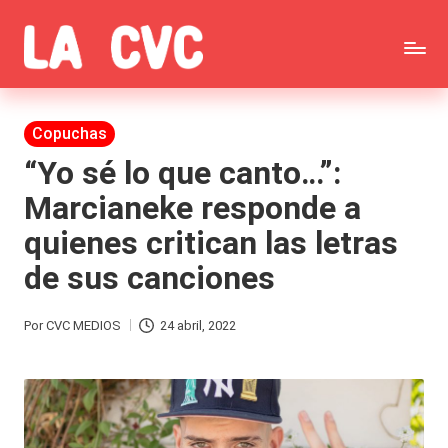
Saltar
C
al
Todas
o
contenido
las
Publicada
Copuchas
p
en
noticias
“Yo sé lo que canto…”:
u
Marcianeke responde a
de
c
quienes critican las letras
la
h
de sus canciones
farándula,
a
Realitys,
s
Por
CVC MEDIOS
24 abril, 2022
Publicado
Tierra
y
por
Brava,
F
Gran
ar