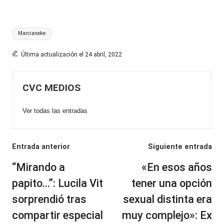
Etiquetas:
Marcianeke
Última actualización el 24 abril, 2022
CVC MEDIOS
Ver todas las entradas
Navegación
Entrada anterior
Siguiente entrada
de
“Mirando a
«En esos años
entradas
papito…”: Lucila Vit
tener una opción
sorprendió tras
sexual distinta era
compartir especial
muy complejo»: Ex