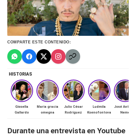
Hermano
á
-
n
d
Tendencias
ul
-
COMPARTE ESTE CONTENIDO:
a
Exclusivas
C
-
hi
Tv
HISTORIAS
le
y
n
redes
a
-
Gissella
Maria gracia
Julio César
Ludmila
José Antonio
🔥
Gallardo
omegna
Rodríguez
Ksenofontova
Neme
lacvc.com
R
-
Durante una entrevista en Youtube
e