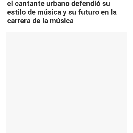
el cantante urbano defendió su
al
estilo de música y su futuro en la
it
carrera de la música
y
s,
T
V
y
R
e
d
e
s