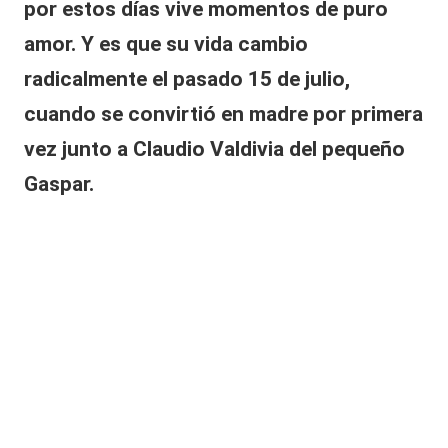
por estos días vive momentos de puro
s
e
amor. Y es que su vida cambio
s
radicalmente el pasado 15 de julio,
u
m
cuando se convirtió en madre por primera
ó
a
vez junto a Claudio Valdivia del pequeño
s
Gaspar.
u
c
o
m
pl
ic
a
d
a
s
e
m