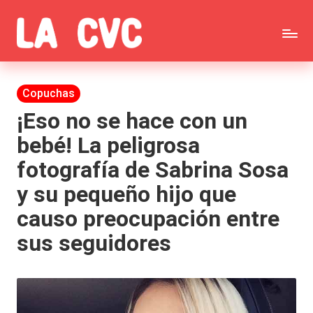
Saltar
C
al
Todas
o
contenido
las
Publicada
Copuchas
p
en
noticias
¡Eso no se hace con un
u
bebé! La peligrosa
de
c
fotografía de Sabrina Sosa
la
h
y su pequeño hijo que
farándula,
a
causo preocupación entre
Realitys,
s
sus seguidores
Tierra
y
Brava,
F
Gran
ar