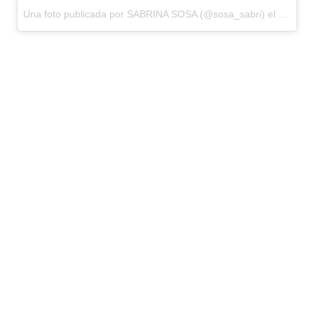
Una foto publicada por SABRINA SOSA (@sosa_sabri) el
27 de D