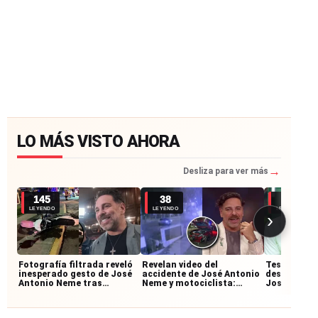
LO MÁS VISTO AHORA
→
Desliza para ver más
145
38
24
LEYENDO
LEYENDO
LEYENDO
›
Fotografía filtrada reveló
Revelan video del
Testigos re
inesperado gesto de José
accidente de José Antonio
desconocid
Antonio Neme tras
Neme y motociclista:
José Anton
accidente con
imágenes muestran cómo
accidente:
motociclista
ocurrió la colisión
junto al mo