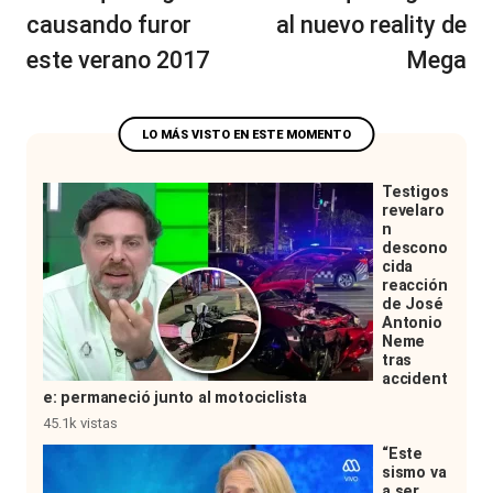
causando furor
al nuevo reality de
este verano 2017
Mega
Testigos
revelaro
n
descono
cida
reacción
de José
Antonio
Neme
tras
accident
e: permaneció junto al motociclista
45.1k vistas
“Este
sismo va
a ser