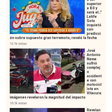
superior
a 8.0 y
será el…”
Latife
Soto
inquietó
con
predicci
ón sobre supuesto gran terremoto, reveló la fecha
13.1k vistas
José
Antonio
Neme
sufrió
complej
o
accident
e con
motocicl
ista en
Vitacura:
imágenes revelaron la magnitud del impacto
10.1k vistas
Revelan