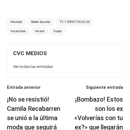
Etiquetas:
Navidad
Redes Sociales
TV Y ESPECTÁCULOS
Vacaciones
Verano
Viajes
CVC MEDIOS
Ver todas las entradas
Navegación
Entrada anterior
Siguiente entrada
de
¡No se resistió!
¡Bombazo! Estos
entradas
Camila Recabarren
son los ex
se unió a la última
«Volverías con tu
moda que seguirá
ex?» que llegarán