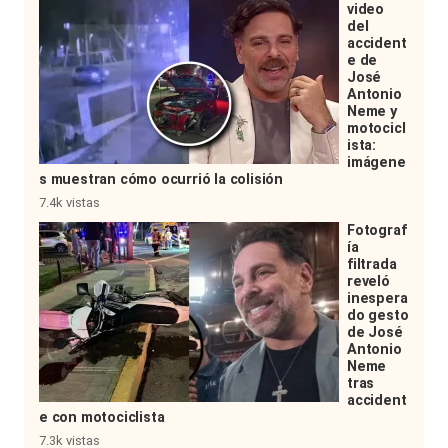
video
del
accident
e de
José
Antonio
Neme y
motocicl
ista:
imágene
s muestran cómo ocurrió la colisión
7.4k vistas
Fotograf
ía
filtrada
reveló
inespera
do gesto
de José
Antonio
Neme
tras
accident
e con motociclista
7.3k vistas