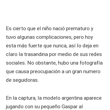
a
n
a
tr
a
Es cierto que el niño nació prematuro y
s
s
tuvo algunas complicaciones, pero hoy
al
ir
esta más fuerte que nunca, así lo deja en
d
claro la trasandina por medio de sus redes
e
H
sociales. No obstante, hubo una fotografía
a
que causa preocupación a un gran numero
y
q
de seguidoras.
u
e
d
En la captura, la modelo argentina aparece
e
ci
jugando con su pequeño Gaspar al
rl