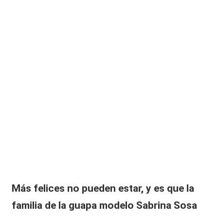
|
m
L
a
a
g
ol
C
p
e
V
ó
C
a
G
is
s
el
la
G
al
la
r
Más felices no pueden estar, y es que la
d
o
familia de la guapa modelo Sabrina Sosa
y