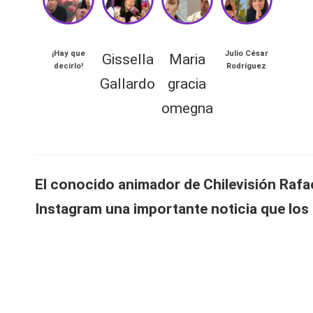
n
a
¡
Hay que
Julio César
Gissella
Maria
decirlo
!
Rodríguez
TAMBIÉN
🔥
Gallardo
gracia
PUEDES
LEER
R
omegna
“
e
L
al
a
El conocido animador de Chilevisión Raf
m
it
e
Instagram una importante noticia que los l
n
y
t
o
s,
la
id
T
a