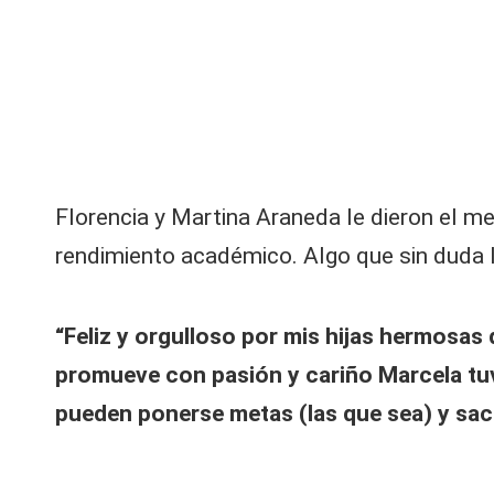
d
V
e
y
G
is
R
s
el
e
la
”:
d
Florencia y Martina Araneda le dieron el 
D
a
e
rendimiento académico. Algo que sin duda l
ni
A
s |
r
“Feliz y orgulloso por mis hijas hermosas
L
á
promueve con pasión y cariño Marcela tuvo
n
a
g
pueden ponerse metas (las que sea) y sac
ui
C
z
fil