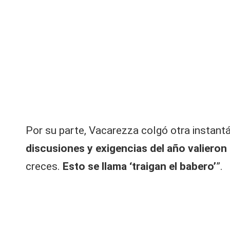
V
tr
ó
C
s
u
p
u
e
s
t
a
Por su parte, Vacarezza colgó otra instantá
s
al
discusiones y exigencias del año valieron l
id
creces.
Esto se llama ‘traigan el babero’
”.
a
y
P
a
m