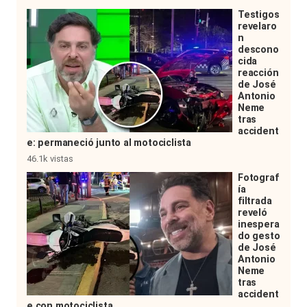
Testigos
revelaro
n
descono
cida
reacción
de José
Antonio
Neme
tras
accident
e: permaneció junto al motociclista
46.1k vistas
Fotograf
ía
filtrada
reveló
inespera
do gesto
de José
Antonio
Neme
tras
accident
e con motociclista