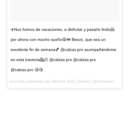
✈️Nos fuimos de vacaciones, a disfrutar y pasarlo lindo🤗
por ahora con mucho sueño😝💤 Besos, que sea un
excelente fin de semana💕 @calzas.pro acompañándome
en esta travesía💁🏻 @calzas.pro @calzas.pro
@calzas.pro 😘😘
Una foto publicada por Monica Soto Zbinden (@monasotozbinden) el