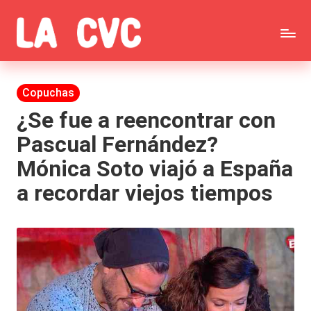
Saltar
C
al
Todas
o
contenido
las
Publicada
Copuchas
p
en
noticias
¿Se fue a reencontrar con
u
Pascual Fernández?
de
c
Mónica Soto viajó a España
la
h
a recordar viejos tiempos
farándula,
a
Realitys,
s
Tierra
y
Brava,
F
Gran
ar