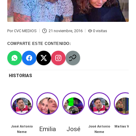
Hermano
á
-
n
d
Tendencias
Por
CVC MEDIOS
21 noviembre, 2016
0 visitas
Publicado
ul
-
por
COMPARTE ESTE CONTENIDO:
a
Exclusivas
C
-
hi
Tv
HISTORIAS
le
y
n
redes
a
-
🔥
lacvc.com
R
-
José Antonio
José Antonio
Matías Vega
Emilia
José
e
Neme
Neme