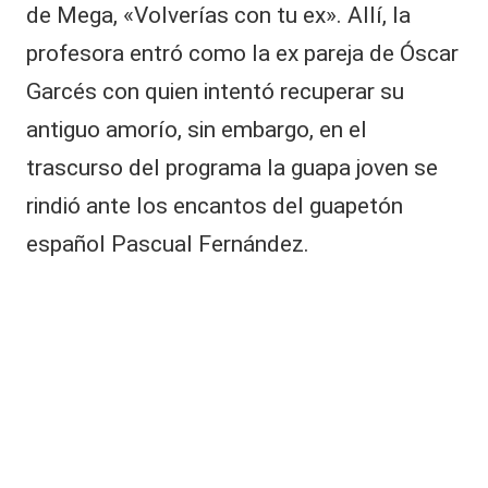
|
de Mega, «Volverías con tu ex». Allí, la
d
L
e
profesora entró como la ex pareja de Óscar
n
a
t
Garcés con quien intentó recuperar su
C
e
antiguo amorío, sin embargo, en el
d
V
e
trascurso del programa la guapa joven se
J
C
rindió ante los encantos del guapetón
o
s
español Pascual Fernández.
é
A
n
t
o
ni
o
N
e
m