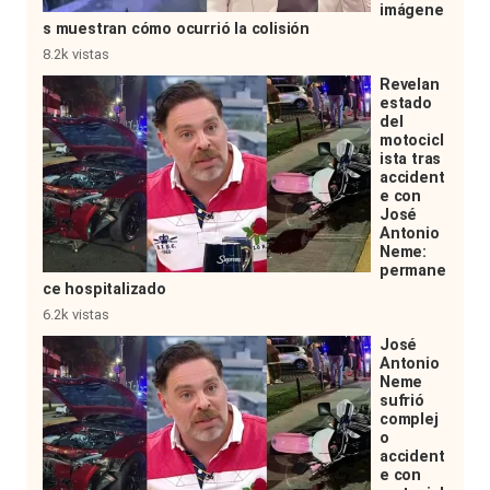
imágene
s muestran cómo ocurrió la colisión
8.2k vistas
Revelan
estado
del
motocicl
ista tras
accident
e con
José
Antonio
Neme:
permane
ce hospitalizado
6.2k vistas
José
Antonio
Neme
sufrió
complej
o
accident
e con