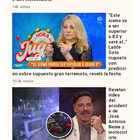
14k vistas
“Este
sismo va
a ser
superior
a 8.0 y
será el…”
Latife
Soto
inquietó
con
predicci
ón sobre supuesto gran terremoto, reveló la fecha
10.4k vistas
Revelan
video
del
accident
e de
José
Antonio
Neme y
motocicl
ista: