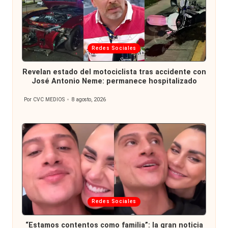
Publicada
Redes Sociales
en
Revelan estado del motociclista tras accidente con
José Antonio Neme: permanece hospitalizado
Por
CVC MEDIOS
8 agosto, 2026
Publicado
por
Publicada
Redes Sociales
en
“Estamos contentos como familia”: la gran noticia