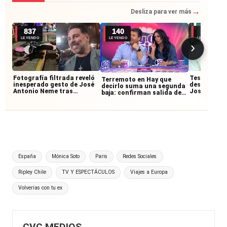
→
Desliza para ver más
837
140
127
LEYENDO
LEYENDO
LEYENDO
›
Fotografía filtrada reveló
Testigos re
Terremoto en Hay que
inesperado gesto de José
desconocid
decirlo suma una segunda
Antonio Neme tras
José Anton
baja: confirman salida de
accidente con
accidente:
querido panelista
motociclista
junto al mo
Etiquetas:
España
Mónica Soto
Paris
Redes Sociales
Ripley Chile
TV Y ESPECTÁCULOS
Viajes a Europa
Volverías con tu ex
CVC MEDIOS