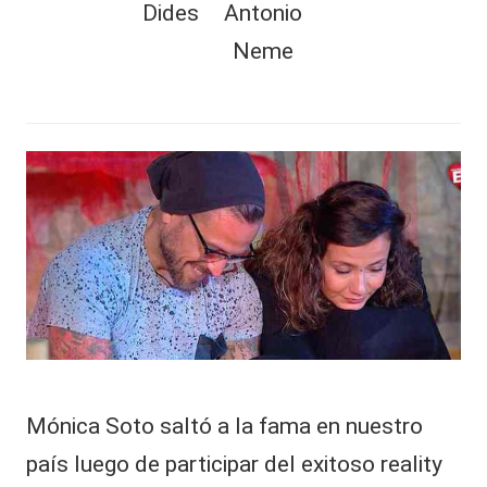
TAMBIÉN
Dides
Antonio
al
PUEDES
Neme
it
LEER
y
s,
R
e
T
v
el
V
a
y
n
vi
R
d
e
e
o
d
d
e
el
Mónica Soto saltó a la fama en nuestro
a
s
c
país luego de participar del exitoso reality
ci