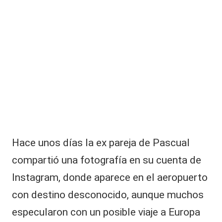
e
s
tr
a
n
c
ó
m
o
o
c
u
rr
Hace unos días la ex pareja de Pascual
ió
compartió una fotografía en su cuenta de
la
c
Instagram, donde aparece en el aeropuerto
ol
con destino desconocido, aunque muchos
is
ió
especularon con un posible viaje a Europa
n