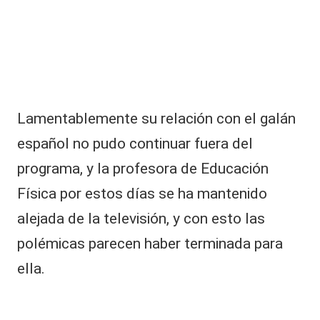
e
y
m
o
t
o
ci
cl
Lamentablemente su relación con el galán
is
español no pudo continuar fuera del
t
a:
programa, y la profesora de Educación
i
m
Física por estos días se ha mantenido
á
alejada de la televisión, y con esto las
g
e
polémicas parecen haber terminada para
n
ella.
e
s
m
u