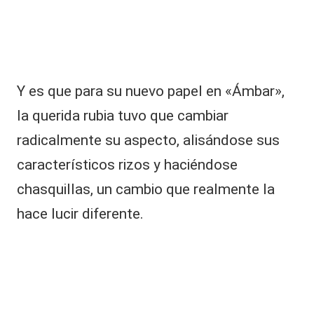
c
h
o
s
d
e
Y es que para su nuevo papel en «Ámbar»,
s
u
la querida rubia tuvo que cambiar
h
radicalmente su aspecto, alisándose sus
e
r
característicos rizos y haciéndose
m
a
chasquillas, un cambio que realmente la
n
hace lucir diferente.
o
s
o
b
r
e
el