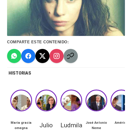
Hermano
á
-
n
d
Tendencias
ul
-
COMPARTE ESTE CONTENIDO:
a
Exclusivas
C
-
hi
Tv
HISTORIAS
le
y
n
redes
a
-
🔥
lacvc.com
R
-
Maria gracia
José Antonio
Américo
Julio
Ludmila
e
omegna
Neme