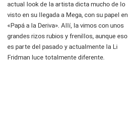
|
actual look de la artista dicta mucho de lo
r
L
e
visto en su llegada a Mega, con su papel en
a
a
p
«Papá a la Deriva». Allí, la vimos con unos
C
a
grandes rizos rubios y frenillos, aunque eso
r
V
e
es parte del pasado y actualmente la Li
ci
C
Fridman luce totalmente diferente.
ó
tr
a
s
p
ol
é
m
ic
o
s
di