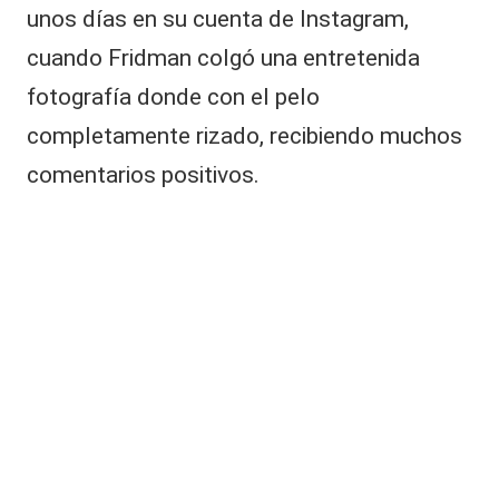
ci
unos días en su cuenta de Instagram,
o
cuando Fridman colgó una entretenida
n
e
fotografía donde con el pelo
s
completamente rizado, recibiendo muchos
comentarios positivos.