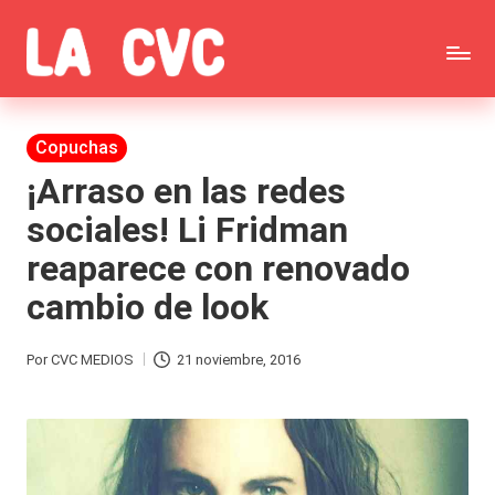
Saltar
C
al
Todas
o
contenido
las
Publicada
Copuchas
p
en
noticias
¡Arraso en las redes
u
sociales! Li Fridman
de
c
reaparece con renovado
la
h
cambio de look
farándula,
a
Realitys,
s
Por
CVC MEDIOS
21 noviembre, 2016
Publicado
Tierra
y
por
Brava,
F
Gran
ar