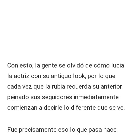
la
:
p
u
bl
ic
a
ci
ó
Con esto, la gente se olvidó de cómo lucia
n
d
la actriz con su antiguo look, por lo que
e
s
cada vez que la rubia recuerda su anterior
a
peinado sus seguidores inmediatamente
t
ó
comienzan a decirle lo diferente que se ve.
r
e
a
Fue precisamente eso lo que pasa hace
c