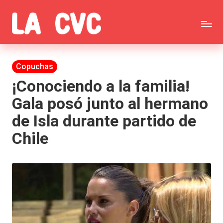
Saltar
C
al
Todas
o
contenido
las
Publicada
Copuchas
p
en
noticias
¡Conociendo a la familia!
u
Gala posó junto al hermano
de
c
de Isla durante partido de
la
h
Chile
farándula,
a
Realitys,
s
Tierra
y
Brava,
F
Gran
ar