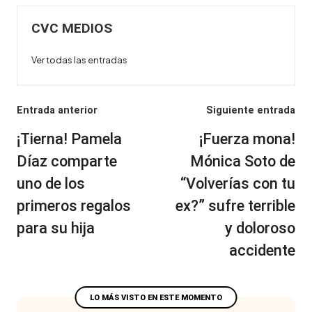
CVC MEDIOS
Ver todas las entradas
Navegación
Entrada anterior
Siguiente entrada
de
¡Tierna! Pamela
¡Fuerza mona!
entradas
Díaz comparte
Mónica Soto de
uno de los
“Volverías con tu
primeros regalos
ex?” sufre terrible
para su hija
y doloroso
accidente