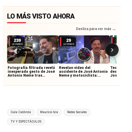
LO MÁS VISTO AHORA
→
Desliza para ver más
239
29
26
LEYENDO
LEYENDO
LEYENDO
›
Fotografía filtrada reveló
Revelan video del
Testigos re
inesperado gesto de José
accidente de José Antonio
desconocid
Antonio Neme tras
Neme y motociclista:
José Anton
accidente con
imágenes muestran cómo
accidente:
motociclista
ocurrió la colisión
junto al mo
Etiquetas:
Gala Caldirola
Mauricio Isla
Redes Sociales
TV Y ESPECTÁCULOS