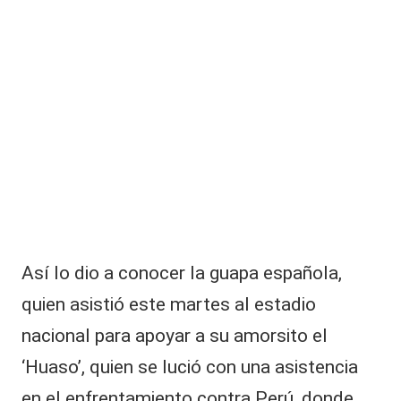
o
n
J
o
s
é
A
n
t
o
ni
o
N
e
Así lo dio a conocer la guapa española,
m
e:
quien asistió este martes al estadio
p
nacional para apoyar a su amorsito el
e
r
‘Huaso’, quien se lució con una asistencia
m
en el enfrentamiento contra Perú, donde
a