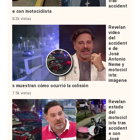
tras
accident
e con motociclista
8.2k vistas
Revelan
video
del
accident
e de
José
Antonio
Neme y
motocicl
ista:
imágene
s muestran cómo ocurrió la colisión
7.5k vistas
Revelan
estado
del
motocicl
ista tras
accident
e con
José