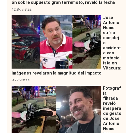
ón sobre supuesto gran terremoto, reveló la fecha
12.8k vistas
José
Antonio
Neme
sufrió
complej
o
accident
e con
motocicl
ista en
Vitacura:
imágenes revelaron la magnitud del impacto
9.2k vistas
Fotograf
ía
filtrada
reveló
inespera
do gesto
de José
Antonio
Neme