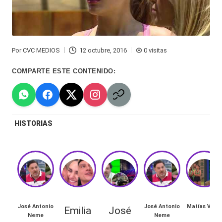
Hermano
á
-
n
d
Tendencias
Por
CVC MEDIOS
12 octubre, 2016
0 visitas
Publicado
ul
-
por
COMPARTE ESTE CONTENIDO:
a
Exclusivas
C
-
hi
Tv
HISTORIAS
le
y
n
redes
a
-
🔥
lacvc.com
R
-
José Antonio
José Antonio
Matías Vega
Emilia
José
e
Neme
Neme