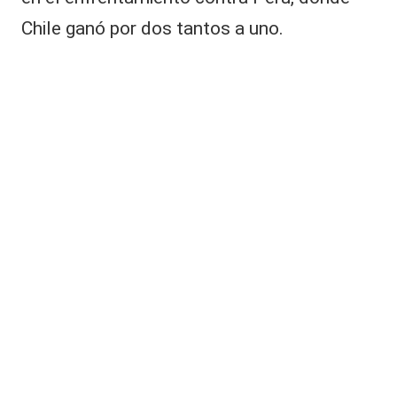
n
Chile ganó por dos tantos a uno.
e
c
e
h
o
s
pi
t
al
iz
a
d
o