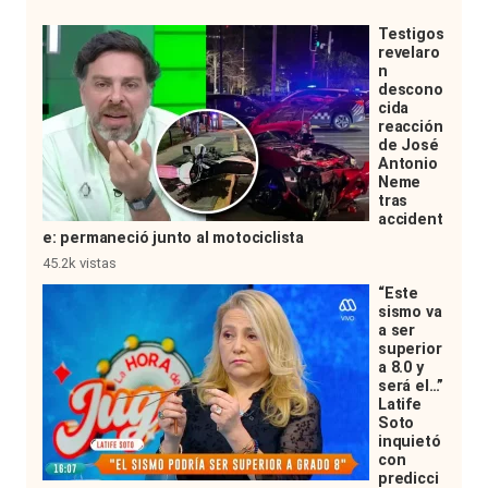
Testigos
revelaro
n
descono
cida
reacción
de José
Antonio
Neme
tras
accident
e: permaneció junto al motociclista
45.2k vistas
“Este
sismo va
a ser
superior
a 8.0 y
será el…”
Latife
Soto
inquietó
con
predicci