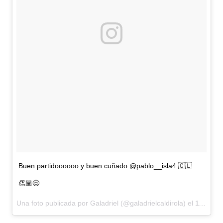
Buen partidoooooo y buen cuñado @pablo__isla4 🇨🇱
👏🏽😊
Una foto publicada por Galadriel (@galadrielcaldirola) el
11 de Oct de 2016 a la(s) 7:01 PDT