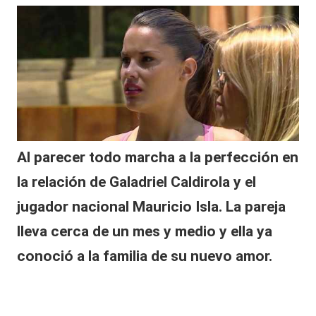
|
o
L
t
o
a
ci
C
cl
is
V
t
a
C
tr
a
Al parecer todo marcha a la perfección en
s
a
la relación de Galadriel Caldirola y el
c
jugador nacional Mauricio Isla. La pareja
ci
d
lleva cerca de un mes y medio y ella ya
e
conoció a la familia de su nuevo amor.
n
t
e
c