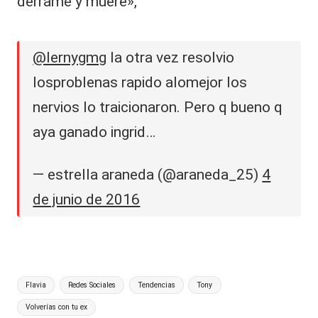
derrame y muere»,
@lernygmg
la otra vez resolvio
losproblenas rapido alomejor los
nervios lo traicionaron. Pero q bueno q
aya ganado ingrid…
— estrella araneda (@araneda_25)
4
de junio de 2016
Etiquetas:
Flavia
Redes Sociales
Tendencias
Tony
Volverías con tu ex