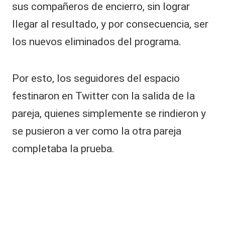
sus compañeros de encierro, sin lograr
o
o
llegar al resultado, y por consecuencia, ser
n:
“
los nuevos eliminados del programa.
L
a
c
Por esto, los seguidores del espacio
ul
festinaron en Twitter con la salida de la
p
a
pareja, quienes simplemente se rindieron y
f
u
se pusieron a ver como la otra pareja
e
completaba la prueba.
…
”