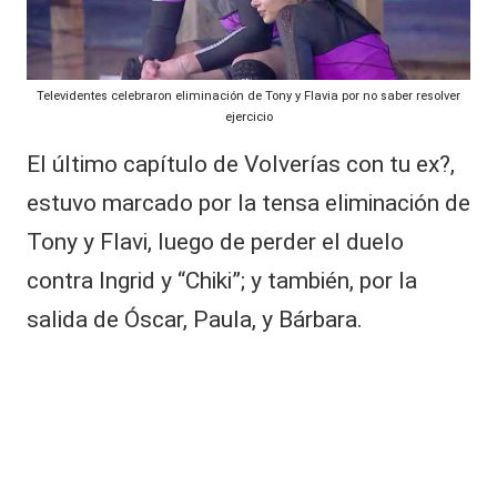
N
al
a
it
s
h
Televidentes celebraron eliminación de Tony y Flavia por no saber resolver
y
hi
ejercicio
z
s,
El último capítulo de Volverías con tu ex?,
o
T
q
estuvo marcado por la tensa eliminación de
u
V
e
Tony y Flavi, luego de perder el duelo
y
R
contra Ingrid y “Chiki”; y también, por la
ai
R
C
salida de Óscar, Paula, y Bárbara.
e
e
r
d
d
a
e
c
s
o
n