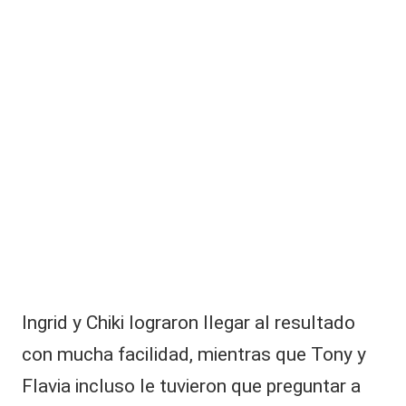
r
e
s
u
p
ol
é
m
ic
o
q
ui
e
b
r
e
c
Ingrid y Chiki lograron llegar al resultado
o
con mucha facilidad, mientras que Tony y
n
F
Flavia incluso le tuvieron que preguntar a
al