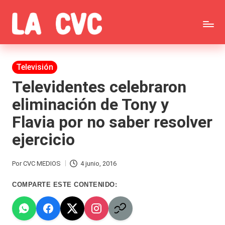
Saltar
C
al
Todas
o
contenido
las
Publicada
Televisión
p
en
noticias
Televidentes celebraron
u
eliminación de Tony y
de
c
Flavia por no saber resolver
la
h
ejercicio
farándula,
a
Realitys,
s
Por
CVC MEDIOS
4 junio, 2016
Publicado
Tierra
y
por
COMPARTE ESTE CONTENIDO:
Brava,
F
Gran
ar