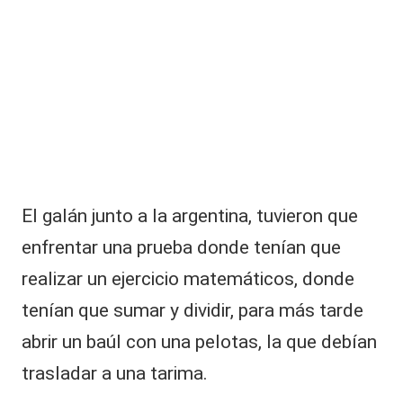
|
f
L
e
s
a
a
r
C
a
V
t
o
C
d
a
la
El galán junto a la argentina, tuvieron que
v
e
enfrentar una prueba donde tenían que
r
realizar un ejercicio matemáticos, donde
d
a
tenían que sumar y dividir, para más tarde
d
abrir un baúl con una pelotas, la que debían
s
o
trasladar a una tarima.
b