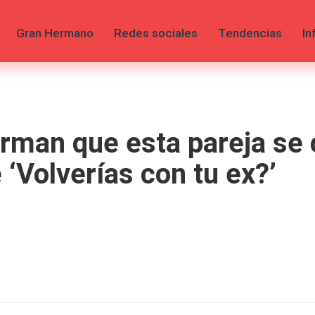
Gran Hermano
Redes sociales
Tendencias
In
man que esta pareja se ca
 ‘Volverías con tu ex?’