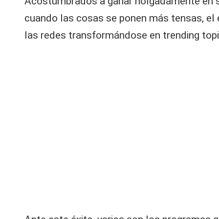
Acostumbrados a ganar holgadamente en su 
V
t
cuando las cosas se ponen más tensas, el 
ó
y
c
las redes transformándose en trending topi
o
R
n
r
e
a
di
d
c
e
al
c
s |
a
m
L
bi
o
a
fí
si
C
c