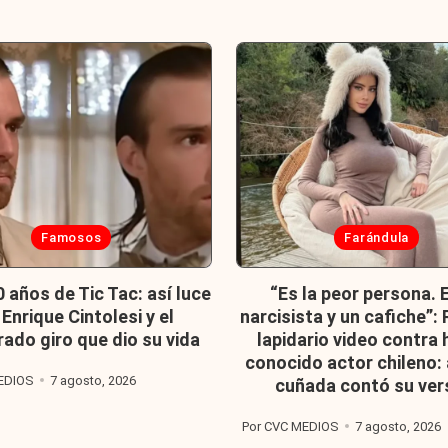
cada
Publicada
Famosos
Farándula
en
0 años de Tic Tac: así luce
“Es la peor persona. 
Enrique Cintolesi y el
narcisista y un cafiche”:
rado giro que dio su vida
lapidario video contra 
conocido actor chileno:
EDIOS
7 agosto, 2026
cuñada contó su ver
Por
CVC MEDIOS
7 agosto, 2026
Publicado