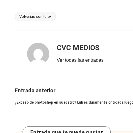
á
ci
Volverías con tu ex
l”
Etiquetas:
:
CVC MEDIOS
Ver todas las entradas
Navegación
Entrada anterior
de
¿Exceso de photoshop en su rostro? Luli es duramente criticada luego
entradas
Entrada que te puede gustar