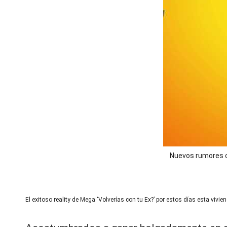
lo
n
s!
A
a
rt
u
🔥
r
R
o
L
e
o
n
al
g
t
it
o
Nuevos rumores co
n
y
i
m
s,
p
El exitoso reality de Mega ‘Volverías con tu Ex?’ por estos días esta viv
T
a
c