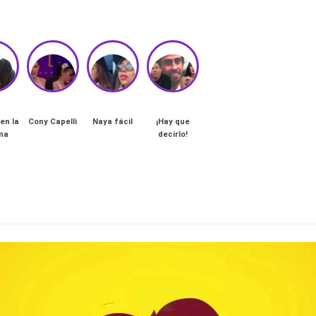
en la
Cony Capelli
Naya fácil
¡Hay que
na
decirlo!