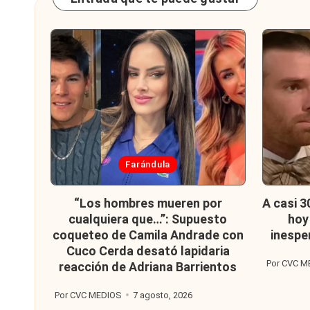
Publicada
Publi
Farándula
en
en
“Los hombres mueren por
A casi 3
cualquiera que…”: Supuesto
hoy 
coqueteo de Camila Andrade con
inespe
Cuco Cerda desató lapidaria
Por
CVC M
reacción de Adriana Barrientos
Publicado
por
Por
CVC MEDIOS
7 agosto, 2026
Publicado