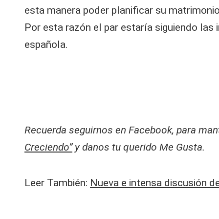
p
esta manera poder planificar su matrimonio
a
Por esta razón el par estaría siguiendo las
“
M
española.
o
s
tr
a
r
m
e
Recuerda seguirnos en Facebook, para manten
a
sí
Creciendo”
y danos tu querido Me Gusta.
n
o
f
Leer También:
Nueva e intensa discusión dej
u
e
f