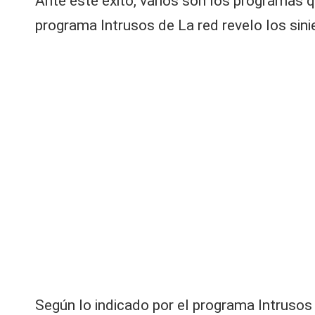
Ante este éxito, varios son los programas 
o
V
tr
programa Intrusos de La red revelo los sin
C
a
s
s
u
p
er
a
r
c
o
m
pl
ej
a
e
t
a
Según lo indicado por el programa Intrusos 