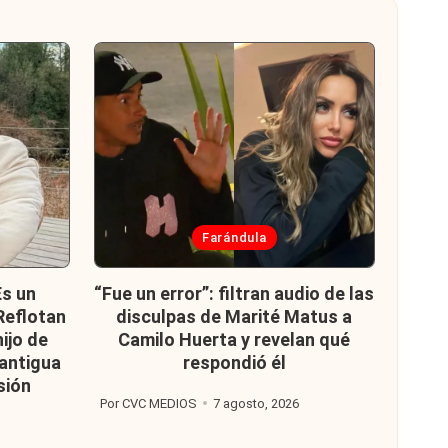
Publicada
Farándula
en
Es un
“Fue un error”: filtran audio de las
 Reflotan
disculpas de Marité Matus a
hijo de
Camilo Huerta y revelan qué
 antigua
respondió él
sión
Por
CVC MEDIOS
7 agosto, 2026
Publicado
por