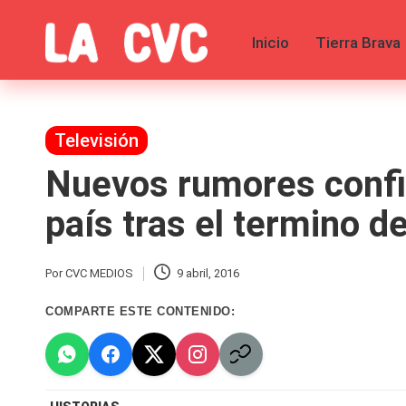
Inicio
Tierra Brava
Saltar
al
C
Todas
contenido
las
o
noticias
de
Publicada
Televisión
p
la
en
Nuevos rumores confir
farándula,
u
Realitys,
Tierra
país tras el termino de
c
Brava,
Gran
Hermano
h
Por
CVC MEDIOS
9 abril, 2016
Publicado
-
por
Tendencias
a
COMPARTE ESTE CONTENIDO:
-
Exclusivas
s
-
Tv
y
y