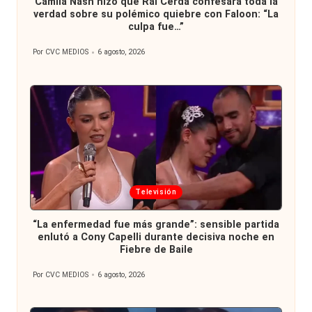
Camila Nash hizo que Rai Cerda confesara toda la
verdad sobre su polémico quiebre con Faloon: “La
culpa fue…”
Por
CVC MEDIOS
6 agosto, 2026
Publicado
por
Publicada
Televisión
en
“La enfermedad fue más grande”: sensible partida
enlutó a Cony Capelli durante decisiva noche en
Fiebre de Baile
Por
CVC MEDIOS
6 agosto, 2026
Publicado
por