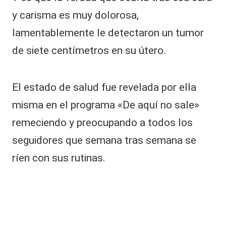
d
e
y carisma es muy dolorosa,
s
lamentablemente le detectaron un tumor
u
m
de siete centímetros en su útero.
a
tr
i
El estado de salud fue revelada por ella
m
o
misma en el programa «De aquí no sale»
ni
remeciendo y preocupando a todos los
o
y
seguidores que semana tras semana se
r
e
ríen con sus rutinas.
v
el
ó
el
m
o