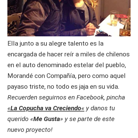
e
al
z
it
a
ñ
y
o
s
s,
Ella junto a su alegre talento es la
ju
T
n
encargada de hacer reír a miles de chilenos
t
V
en el auto denominado estelar del pueblo,
o
y
s:
Morandé con Compañía, pero como aquel
r
R
payaso triste, no todo es jaja en su vida.
e
e
c
Recuerden seguirnos en Facebook, pincha
o
d
r
«
La Copucha va Creciendo
«
y danos tu
d
e
querido «
Me Gusta
» y se parte de este
a
s
d
nuevo proyecto!
a