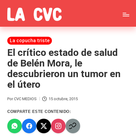
Saltar
C
al
Todas
o
contenido
las
Publicada
La copucha triste
p
en
noticias
El crítico estado de salud
u
de Belén Mora, le
de
c
descubrieron un tumor en
la
h
el útero
farándula,
a
Realitys,
s
Por
CVC MEDIOS
15 octubre, 2015
Publicado
Tierra
y
por
COMPARTE ESTE CONTENIDO:
Brava,
F
Gran
ar