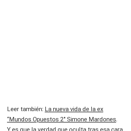
|
a
L
c
tr
a
iz
d
C
e
V
M
e
C
g
a
c
o
n
fi
r
m
ó
Leer también:
La nueva vida de la ex
el
fi
“Mundos Opuestos 2″ Simone Mardones
.
n
Y es que la verdad que oculta tras esa cara