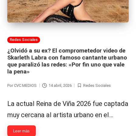
al
it
y
s,
Publicada
Redes Sociales
en
T
¿Olvidó a su ex? El comprometedor video de
Skarleth Labra con famoso cantante urbano
V
que paralizó las redes: «Por fin uno que vale
y
la pena»
R
Por
CVC MEDIOS
14 abril, 2026
Redes Sociales
Publicado
Publicada
e
por
en
d
La actual Reina de Viña 2026 fue captada
e
muy cercana al artista urbano en el…
s
Leer más