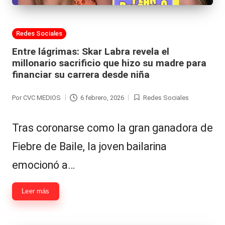
Publicada
Redes Sociales
en
Entre lágrimas: Skar Labra revela el
millonario sacrificio que hizo su madre para
financiar su carrera desde niña
Por
CVC MEDIOS
6 febrero, 2026
Redes Sociales
Publicado
Publicada
por
en
Tras coronarse como la gran ganadora de
Fiebre de Baile, la joven bailarina
emocionó a…
Leer más