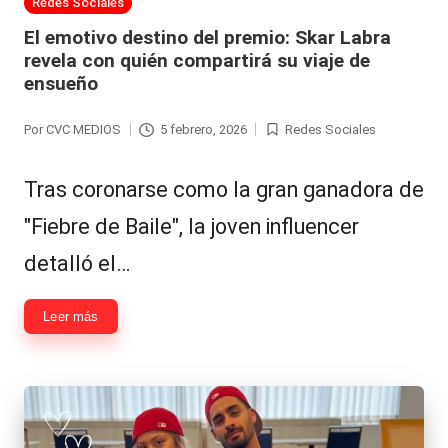
Publicada
Redes Sociales
en
El emotivo destino del premio: Skar Labra
revela con quién compartirá su viaje de
ensueño
Por
CVC MEDIOS
5 febrero, 2026
Redes Sociales
Publicado
Publicada
por
en
Tras coronarse como la gran ganadora de
"Fiebre de Baile", la joven influencer
detalló el…
Leer más