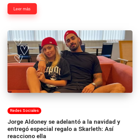
Leer más
Publicada
Redes Sociales
en
Jorge Aldoney se adelantó a la navidad y
entregó especial regalo a Skarleth: Así
reacciono ella