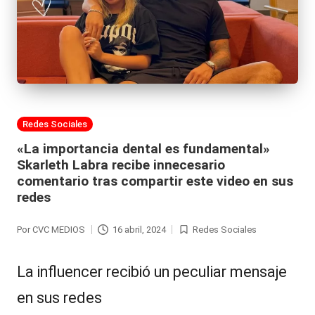
Publicada
Redes Sociales
en
«La importancia dental es fundamental»
Skarleth Labra recibe innecesario
comentario tras compartir este video en sus
redes
Por
CVC MEDIOS
16 abril, 2024
Redes Sociales
Publicado
Publicada
por
en
La influencer recibió un peculiar mensaje
en sus redes