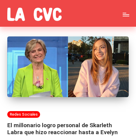
Saltar
C
al
Todas
o
contenido
las
p
noticias
u
de
c
la
h
farándula,
a
Realitys,
s
Tierra
y
Publicada
Redes Sociales
Brava,
F
en
El millonario logro personal de Skarleth
Gran
ar
Labra que hizo reaccionar hasta a Evelyn