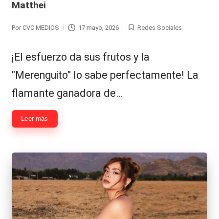
Matthei
Hermano
á
-
n
Por
CVC MEDIOS
17 mayo, 2026
Redes Sociales
Publicado
Publicada
d
Tendencias
por
en
¡El esfuerzo da sus frutos y la
ul
-
"Merenguito" lo sabe perfectamente! La
a
Exclusivas
flamante ganadora de…
C
-
hi
Tv
Leer más
le
y
n
redes
a
-
🔥
lacvc.com
R
-
e