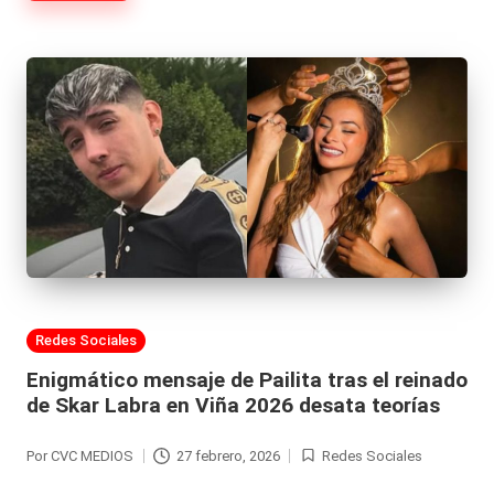
|
L
a
C
V
C
Publicada
Redes Sociales
en
Enigmático mensaje de Pailita tras el reinado
de Skar Labra en Viña 2026 desata teorías
Por
CVC MEDIOS
27 febrero, 2026
Redes Sociales
Publicado
Publicada
por
en