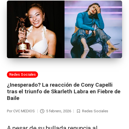
Publicada
Redes Sociales
en
¿Inesperado? La reacción de Cony Capelli
tras el triunfo de Skarleth Labra en Fiebre de
Baile
Por
CVC MEDIOS
5 febrero, 2026
Redes Sociales
Publicado
Publicada
por
en
A pesar de su bullada renuncia al