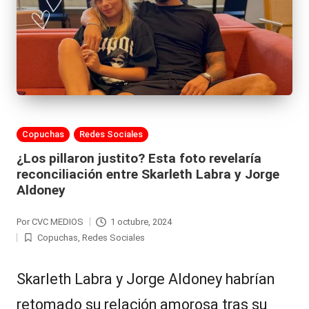
Publicada
Copuchas
Redes Sociales
en
¿Los pillaron justito? Esta foto revelaría
reconciliación entre Skarleth Labra y Jorge
Aldoney
Por
CVC MEDIOS
1 octubre, 2024
Publicado
Copuchas
,
Redes Sociales
por
Publicada
en
Skarleth Labra y Jorge Aldoney habrían
retomado su relación amorosa tras su