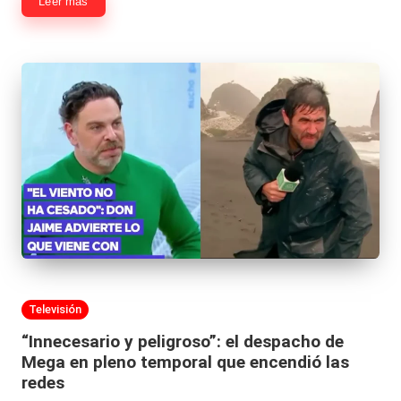
|
Leer más
L
a
C
V
C
Publicada
Televisión
en
“Innecesario y peligroso”: el despacho de
Mega en pleno temporal que encendió las
redes