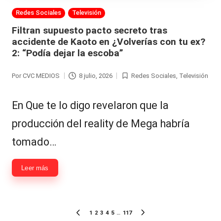
Publicada
Redes Sociales
Televisión
en
Filtran supuesto pacto secreto tras
accidente de Kaoto en ¿Volverías con tu ex?
2: “Podía dejar la escoba”
Por
CVC MEDIOS
8 julio, 2026
Redes Sociales
,
Televisión
Publicado
Publicada
por
en
En Que te lo digo revelaron que la
producción del reality de Mega habría
tomado…
Leer más
Paginación
1
2
3
4
5
…
117
PÁGINA
SIGUIENTE