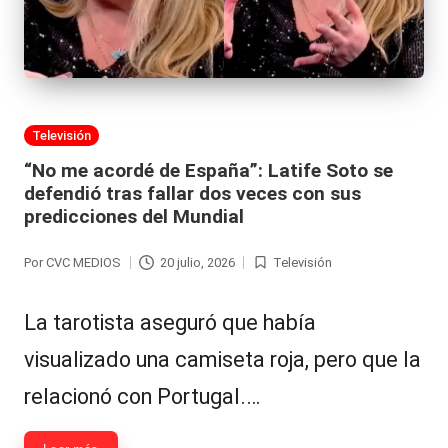
al
it
y
s,
Publicada
Televisión
en
T
“No me acordé de España”: Latife Soto se
defendió tras fallar dos veces con sus
V
predicciones del Mundial
y
Por
CVC MEDIOS
20 julio, 2026
Televisión
R
Publicado
Publicada
por
en
e
La tarotista aseguró que había
d
visualizado una camiseta roja, pero que la
e
relacionó con Portugal.…
s