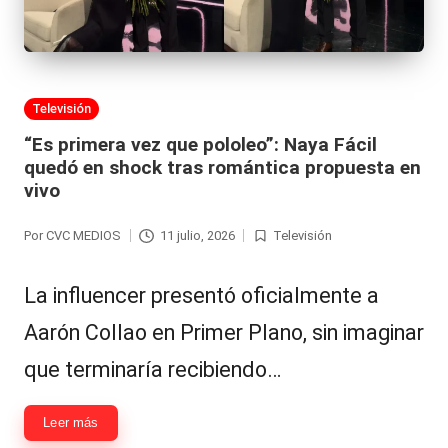
Publicada
Televisión
en
“Es primera vez que pololeo”: Naya Fácil
quedó en shock tras romántica propuesta en
vivo
Por
CVC MEDIOS
11 julio, 2026
Televisión
Publicado
Publicada
por
en
La influencer presentó oficialmente a
Aarón Collao en Primer Plano, sin imaginar
que terminaría recibiendo…
Leer más