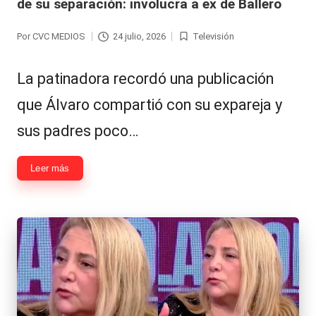
de su separación: involucra a ex de Ballero
Hermano
á
-
n
Por
CVC MEDIOS
24 julio, 2026
Televisión
Publicado
Publicada
d
Tendencias
por
en
La patinadora recordó una publicación
ul
-
que Álvaro compartió con su expareja y
a
Exclusivas
sus padres poco…
C
-
hi
Tv
Leer más
le
y
n
redes
a
-
🔥
lacvc.com
R
-
e