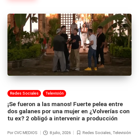
Publicada
Redes Sociales
Televisión
en
¡Se fueron a las manos! Fuerte pelea entre
dos galanes por una mujer en ¿Volverías con
tu ex? 2 obligó a intervenir a producción
Por
CVC MEDIOS
8 julio, 2026
Redes Sociales
,
Televisión
Publicado
Publicada