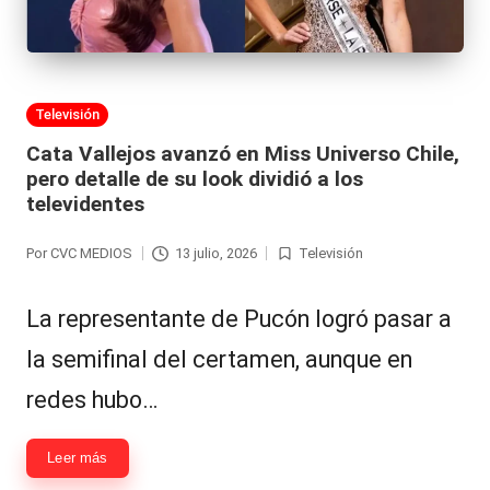
Publicada
Televisión
en
Cata Vallejos avanzó en Miss Universo Chile,
pero detalle de su look dividió a los
televidentes
Por
CVC MEDIOS
13 julio, 2026
Televisión
Publicado
Publicada
por
en
La representante de Pucón logró pasar a
la semifinal del certamen, aunque en
redes hubo…
Leer más