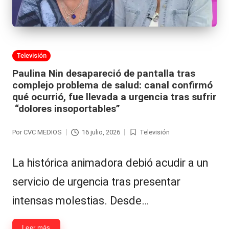
Publicada
Televisión
en
Paulina Nin desapareció de pantalla tras
complejo problema de salud: canal confirmó
qué ocurrió, fue llevada a urgencia tras sufrir
“dolores insoportables”
Por
CVC MEDIOS
16 julio, 2026
Televisión
Publicado
Publicada
por
en
La histórica animadora debió acudir a un
servicio de urgencia tras presentar
intensas molestias. Desde…
Leer más