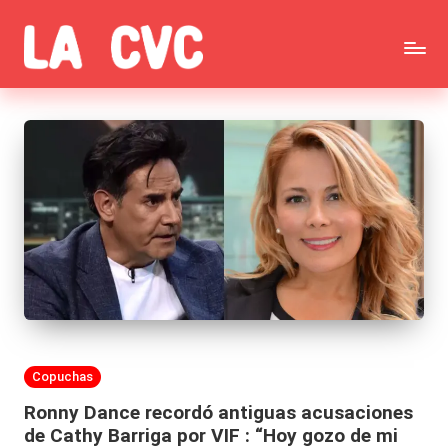
Saltar
C
al
Todas
o
contenido
las
p
noticias
u
de
c
la
h
farándula,
a
Realitys,
s
Tierra
y
Publicada
Copuchas
Brava,
F
en
Ronny Dance recordó antiguas acusaciones
Gran
ar
de Cathy Barriga por VIF : “Hoy gozo de mi