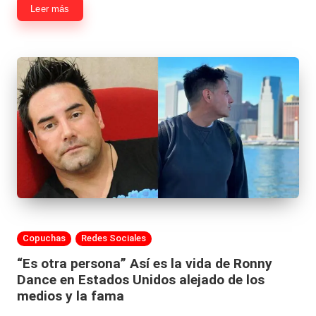
|
Leer más
L
a
C
V
C
Publicada
Copuchas
Redes Sociales
en
“Es otra persona” Así es la vida de Ronny
Dance en Estados Unidos alejado de los
medios y la fama