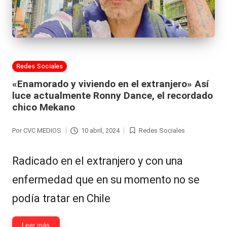
Publicada
Redes Sociales
en
«Enamorado y viviendo en el extranjero» Así
luce actualmente Ronny Dance, el recordado
chico Mekano
Por
CVC MEDIOS
10 abril, 2024
Redes Sociales
Publicado
Publicada
por
en
Radicado en el extranjero y con una
enfermedad que en su momento no se
podía tratar en Chile
Leer más