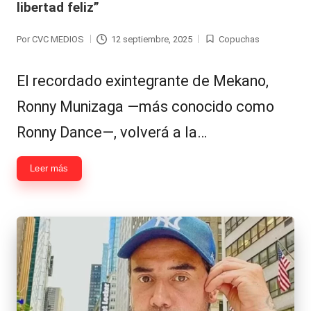
libertad feliz”
Hermano
á
-
n
Por
CVC MEDIOS
12 septiembre, 2025
Copuchas
Publicado
Publicada
d
Tendencias
por
en
El recordado exintegrante de Mekano,
ul
-
Ronny Munizaga —más conocido como
a
Exclusivas
Ronny Dance—, volverá a la…
C
-
hi
Tv
Leer más
le
y
n
redes
a
-
🔥
lacvc.com
R
-
e