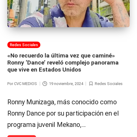
al
it
y
s,
Publicada
Redes Sociales
T
en
«No recuerdo la última vez que caminé»
V
Ronny ‘Dance’ reveló complejo panorama
que vive en Estados Unidos
y
R
Por
CVC MEDIOS
19 noviembre, 2024
Redes Sociales
Publicado
Publicada
e
por
en
Ronny Munizaga, más conocido como
d
Ronny Dance por su participación en el
e
programa juvenil Mekano,…
s