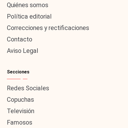
Quiénes somos
al
Política editorial
it
y
Correcciones y rectificaciones
s,
Contacto
T
Aviso Legal
V
y
Secciones
R
e
Redes Sociales
d
Copuchas
e
Televisión
s
Famosos