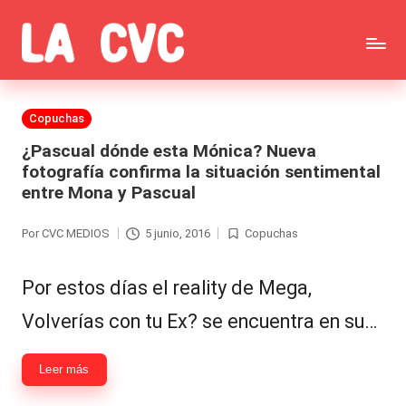
Saltar
C
al
Todas
o
contenido
las
Publicada
Copuchas
p
en
noticias
¿Pascual dónde esta Mónica? Nueva
u
fotografía confirma la situación sentimental
de
entre Mona y Pascual
c
la
h
Por
CVC MEDIOS
5 junio, 2016
Copuchas
Publicado
Publicada
farándula,
a
por
en
Realitys,
Por estos días el reality de Mega,
s
Tierra
Volverías con tu Ex? se encuentra en su…
y
Brava,
F
Leer más
Gran
ar