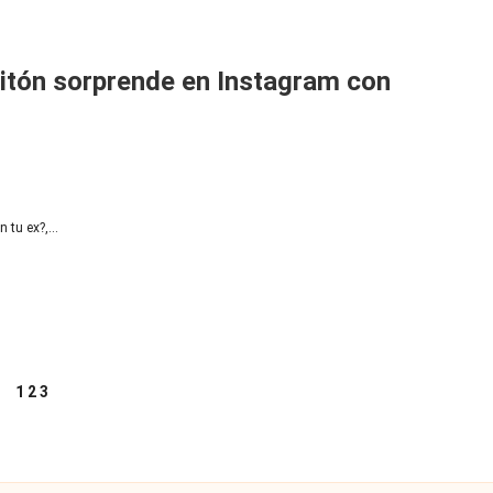
eitón sorprende en Instagram con
n tu ex?,…
1
2
3
GINA
TERIOR