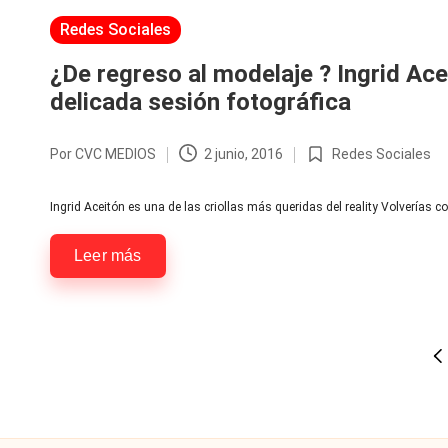
redes
F
Publicada
Redes Sociales
-
en
lacvc.com
ar
¿De regreso al modelaje ? Ingrid Ac
-
delicada sesión fotográfica
á
Por
CVC MEDIOS
2 junio, 2016
Redes Sociales
n
Publicado
Publicada
por
en
d
Ingrid Aceitón es una de las criollas más queridas del reality Volverías co
ul
Leer más
a
C
Paginación
PÁ
hi
de
AN
le
entradas