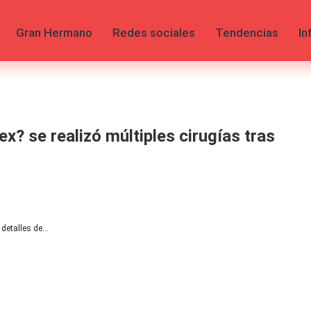
Gran Hermano
Redes sociales
Tendencias
In
ex? se realizó múltiples cirugías tras
 detalles de…