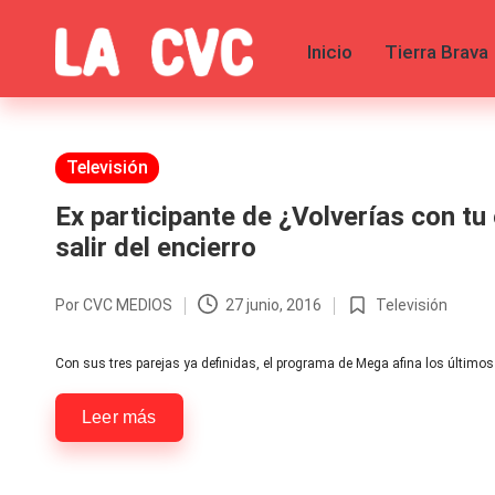
Inicio
Tierra Brava
Saltar
al
C
Todas
contenido
las
o
noticias
de
Publicada
Televisión
p
la
en
farándula,
Ex participante de ¿Volverías con tu 
u
Realitys,
salir del encierro
Tierra
c
Brava,
Gran
Por
CVC MEDIOS
27 junio, 2016
Televisión
Publicado
Publicada
Hermano
h
por
en
-
Con sus tres parejas ya definidas, el programa de Mega afina los últimos
Tendencias
a
-
Leer más
Exclusivas
s
-
Tv
y
y