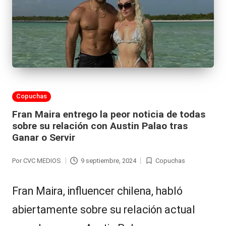
Publicada
Copuchas
en
Fran Maira entrego la peor noticia de todas
sobre su relación con Austin Palao tras
Ganar o Servir
Por
CVC MEDIOS
9 septiembre, 2024
Copuchas
Publicado
Publicada
por
en
Fran Maira, influencer chilena, habló
abiertamente sobre su relación actual