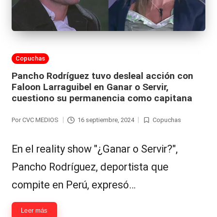
al
it
y
Publicada
Copuchas
s,
en
Pancho Rodríguez tuvo desleal acción con
T
Faloon Larraguibel en Ganar o Servir,
V
cuestiono su permanencia como capitana
y
Por
CVC MEDIOS
16 septiembre, 2024
Copuchas
Publicado
Publicada
R
por
en
e
En el reality show "¿Ganar o Servir?",
d
Pancho Rodríguez, deportista que
e
compite en Perú, expresó…
s
Leer más