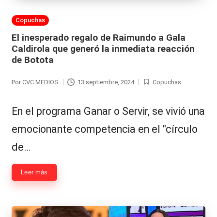
Publicada
Copuchas
en
El inesperado regalo de Raimundo a Gala
Caldirola que generó la inmediata reacción
de Botota
Por
CVC MEDIOS
13 septiembre, 2024
Copuchas
Publicado
Publicada
por
en
En el programa Ganar o Servir, se vivió una
emocionante competencia en el "círculo
de…
Leer más