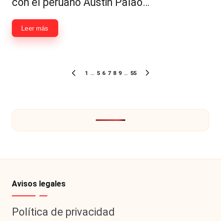
con el peruano Austin Palao…
Leer más
Paginación
1
…
5
6
7
8
9
…
55
PÁGINA
SIGUIENTE
de
ANTERIOR
PÁGINA
entradas
Avisos legales
Política de privacidad