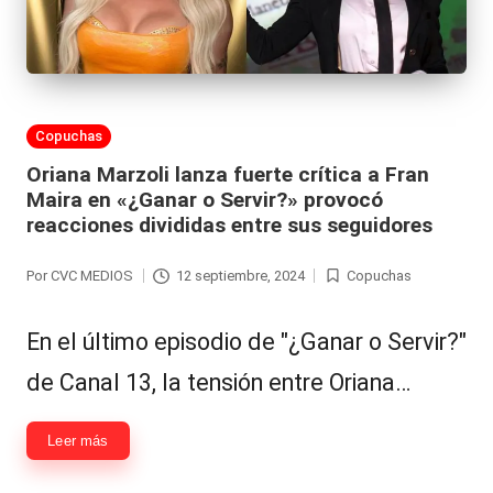
Publicada
Copuchas
en
Oriana Marzoli lanza fuerte crítica a Fran
Maira en «¿Ganar o Servir?» provocó
reacciones divididas entre sus seguidores
Por
CVC MEDIOS
12 septiembre, 2024
Copuchas
Publicado
Publicada
por
en
En el último episodio de "¿Ganar o Servir?"
de Canal 13, la tensión entre Oriana…
Leer más