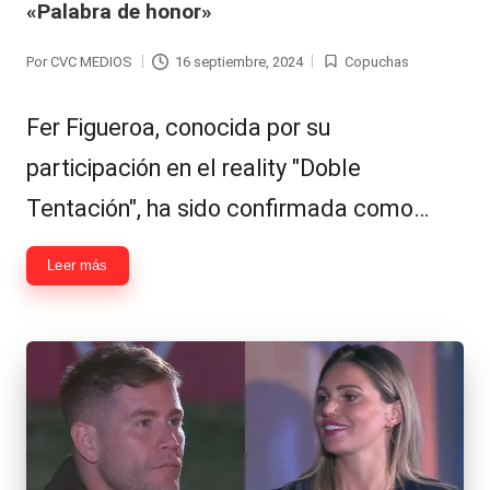
«Palabra de honor»
Hermano
á
-
n
Por
CVC MEDIOS
16 septiembre, 2024
Copuchas
Publicado
Publicada
d
Tendencias
por
en
Fer Figueroa, conocida por su
ul
-
participación en el reality "Doble
a
Exclusivas
Tentación", ha sido confirmada como…
C
-
hi
Tv
Leer más
le
y
n
redes
a
-
🔥
lacvc.com
R
-
e