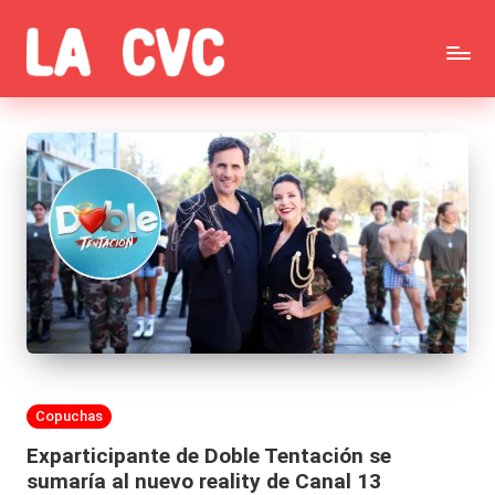
Saltar
C
al
Todas
o
contenido
las
p
noticias
u
de
c
la
h
farándula,
a
Realitys,
s
Tierra
y
Publicada
Copuchas
Brava,
F
en
Exparticipante de Doble Tentación se
Gran
ar
sumaría al nuevo reality de Canal 13