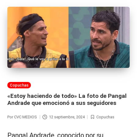
Publicada
Copuchas
en
«Estoy haciendo de todo» La foto de Pangal
Andrade que emocionó a sus seguidores
Por
CVC MEDIOS
12 septiembre, 2024
Copuchas
Publicado
Publicada
por
en
Pangal Andrade, conocido por su