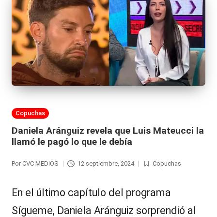
Publicada
Copuchas
en
Daniela Aránguiz revela que Luis Mateucci la
llamó le pagó lo que le debía
Por
CVC MEDIOS
12 septiembre, 2024
Copuchas
Publicado
Publicada
por
en
En el último capítulo del programa
Sígueme, Daniela Aránguiz sorprendió al