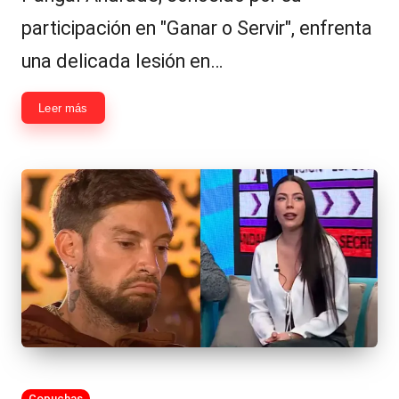
participación en "Ganar o Servir", enfrenta
una delicada lesión en…
Leer más
Publicada
Copuchas