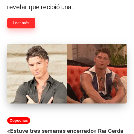
revelar que recibió una…
Leer más
Publicada
Copuchas
en
«Estuve tres semanas encerrado» Rai Cerda