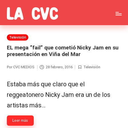
Saltar
C
al
Todas
o
contenido
las
Publicada
Televisión
p
en
noticias
EL mega “fail” que cometió Nicky Jam en su
u
presentación en Viña del Mar
de
c
la
Por
CVC MEDIOS
28 febrero, 2016
Televisión
Publicado
Publicada
h
por
en
farándula,
a
Estaba más que claro que el
Realitys,
s
reggeatonero Nicky Jam era un de los
Tierra
y
artistas más…
Brava,
F
Gran
Leer más
ar