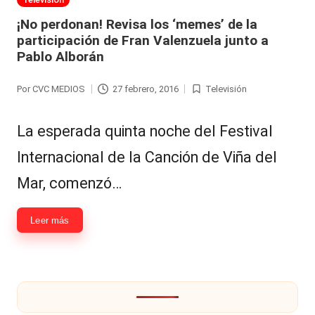
al
en
¡No perdonan! Revisa los ‘memes’ de la
participación de Fran Valenzuela junto a
it
Pablo Alborán
y
s,
Por
CVC MEDIOS
27 febrero, 2016
Televisión
Publicado
Publicada
por
en
T
La esperada quinta noche del Festival
V
Internacional de la Canción de Viña del
y
Mar, comenzó…
R
e
Leer más
d
e
s