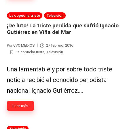
Hermano
á
-
n
Publicada
La copucha triste
Televisión
en
d
Tendencias
¡De luto! La triste perdida que sufrió Ignacio
Gutiérrez en Viña del Mar
ul
-
a
Exclusivas
Por
CVC MEDIOS
27 febrero, 2016
Publicado
La copucha triste
,
Televisión
C
por
Publicada
-
en
hi
Tv
Una lamentable y por sobre todo triste
le
y
noticia recibió el conocido periodista
n
redes
nacional Ignacio Gutiérrez,…
a
-
🔥
Leer más
lacvc.com
R
-
e
Publicada
Televisión