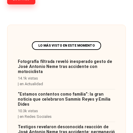
Hermano
á
-
n
d
Tendencias
ul
-
a
Exclusivas
C
-
Fotografía filtrada reveló inesperado gesto de
hi
José Antonio Neme tras accidente con
Tv
motociclista
le
14.1k vistas
y
|
en
Actualidad
n
redes
“Estamos contentos como familia”: la gran
a
noticia que celebraron Sammis Reyes y Emilia
-
Dides
🔥
10.3k vistas
lacvc.com
|
en
Redes Sociales
R
-
Testigos revelaron desconocida reacción de
e
José Antonio Neme tras accidente: permaneció