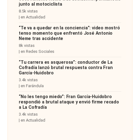
junto al motociclista
al
8.5k vistas
it
|
en
Actualidad
“Te va a quedar en la conciencia”: video mostró
y
tenso momento que enfrentó José Antonio
Neme tras accidente
s,
8k vistas
T
|
en
Redes Sociales
V
“Tu carrera es asquerosa”: conductor de La
Cofradía lanzó brutal respuesta contra Fran
y
García-Huidobro
3.4k vistas
R
|
en
Farándula
e
“No les tengo miedo”: Fran García-Huidobro
respondió a brutal ataque y envió firme recado
d
a La Cofradía
3.4k vistas
e
|
en
Actualidad
s