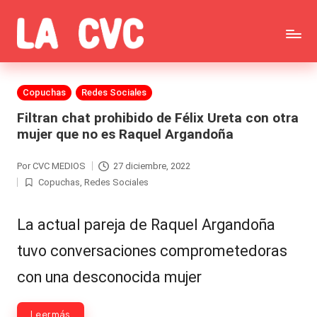
Saltar
C
al
Todas
o
contenido
las
Publicada
Copuchas
Redes Sociales
p
en
noticias
Filtran chat prohibido de Félix Ureta con otra
u
mujer que no es Raquel Argandoña
de
c
la
Por
CVC MEDIOS
27 diciembre, 2022
Publicado
h
Copuchas
,
Redes Sociales
por
Publicada
farándula,
a
en
Realitys,
La actual pareja de Raquel Argandoña
s
Tierra
tuvo conversaciones comprometedoras
y
Brava,
con una desconocida mujer
F
Gran
ar
Leer más