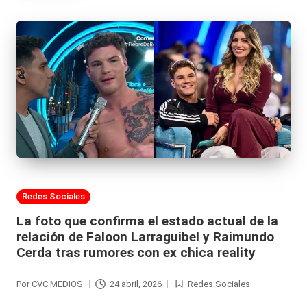
Publicada
Redes Sociales
en
La foto que confirma el estado actual de la
relación de Faloon Larraguibel y Raimundo
Cerda tras rumores con ex chica reality
Por
CVC MEDIOS
24 abril, 2026
Redes Sociales
Publicado
Publicada
por
en