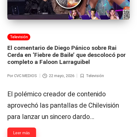
al
it
y
Publicada
Televisión
s,
en
El comentario de Diego Pánico sobre Rai
T
Cerda en ‘Fiebre de Baile’ que descolocó por
V
completo a Faloon Larraguibel
y
Por
CVC MEDIOS
22 mayo, 2026
Televisión
Publicado
Publicada
R
por
en
e
El polémico creador de contenido
d
aprovechó las pantallas de Chilevisión
e
para lanzar un sincero dardo…
s
Leer más