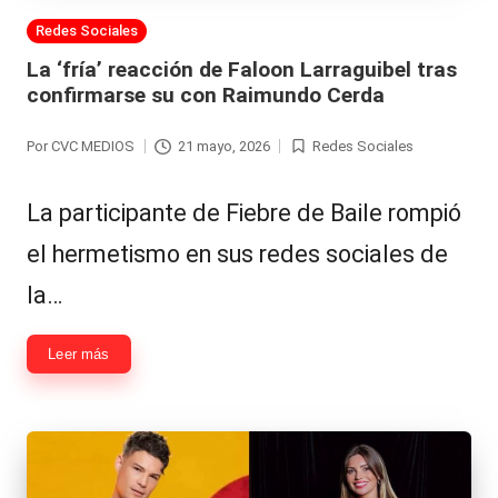
Publicada
Redes Sociales
en
La ‘fría’ reacción de Faloon Larraguibel tras
confirmarse su con Raimundo Cerda
Por
CVC MEDIOS
21 mayo, 2026
Redes Sociales
Publicado
Publicada
por
en
La participante de Fiebre de Baile rompió
el hermetismo en sus redes sociales de
la…
Leer más