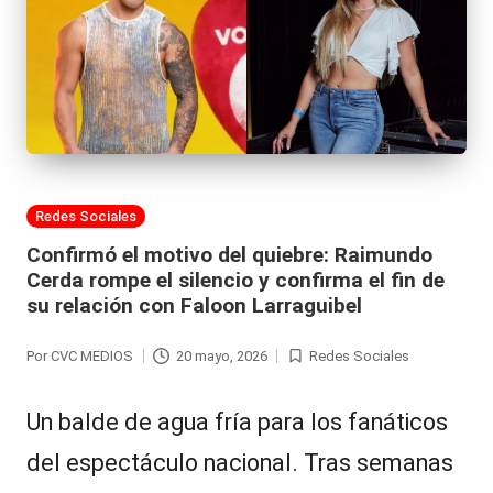
Publicada
Redes Sociales
en
Confirmó el motivo del quiebre: Raimundo
Cerda rompe el silencio y confirma el fin de
su relación con Faloon Larraguibel
Por
CVC MEDIOS
20 mayo, 2026
Redes Sociales
Publicado
Publicada
por
en
Un balde de agua fría para los fanáticos
del espectáculo nacional. Tras semanas