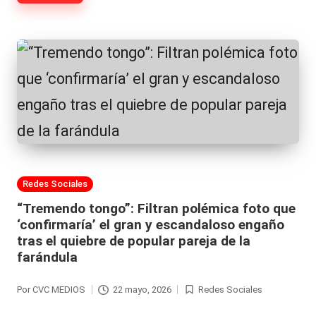
|
L
a
C
V
C
Publicada
Redes Sociales
en
“Tremendo tongo”: Filtran polémica foto que
‘confirmaría’ el gran y escandaloso engaño
tras el quiebre de popular pareja de la
farándula
Por
CVC MEDIOS
22 mayo, 2026
Redes Sociales
Publicado
Publicada
por
en