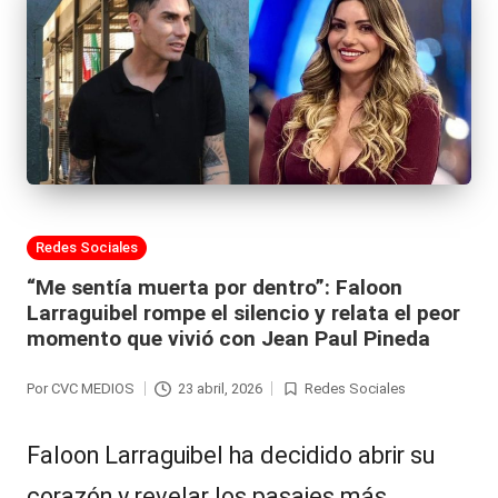
Publicada
Redes Sociales
en
“Me sentía muerta por dentro”: Faloon
Larraguibel rompe el silencio y relata el peor
momento que vivió con Jean Paul Pineda
Por
CVC MEDIOS
23 abril, 2026
Redes Sociales
Publicado
Publicada
por
en
Faloon Larraguibel ha decidido abrir su
corazón y revelar los pasajes más