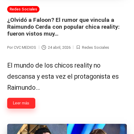
Publicada
Redes Sociales
en
¿Olvidó a Faloon? El rumor que vincula a
Raimundo Cerda con popular chica reality:
fueron vistos muy…
Por
CVC MEDIOS
24 abril, 2026
Redes Sociales
Publicado
Publicada
por
en
El mundo de los chicos reality no
descansa y esta vez el protagonista es
Raimundo…
Leer más