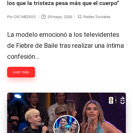
los que la tristeza pesa más que el cuerpo”
Hermano
á
-
n
Por
CVC MEDIOS
29 mayo, 2026
Redes Sociales
Publicado
Publicada
d
Tendencias
por
en
La modelo emocionó a los televidentes
ul
-
de Fiebre de Baile tras realizar una íntima
a
Exclusivas
confesión…
C
-
hi
Tv
Leer más
le
y
n
redes
a
-
🔥
lacvc.com
R
-
e