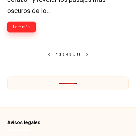
oscuros de lo…
Leer más
Paginación
1
2
3
4
5
…
11
PÁGINA
SIGUIENTE
de
ANTERIOR
PÁGINA
entradas
Avisos legales