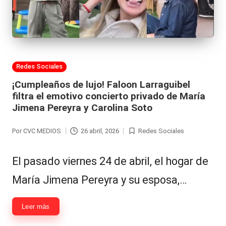
Publicada
Redes Sociales
en
¡Cumpleaños de lujo! Faloon Larraguibel
filtra el emotivo concierto privado de María
Jimena Pereyra y Carolina Soto
Por
CVC MEDIOS
26 abril, 2026
Redes Sociales
Publicado
Publicada
por
en
El pasado viernes 24 de abril, el hogar de
María Jimena Pereyra y su esposa,…
Leer más