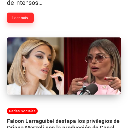
de intensos…
Leer más
Publicada
Redes Sociales
en
Faloon Larraguibel destapa los privilegios de
Oriana Marzoli con la producción de Canal