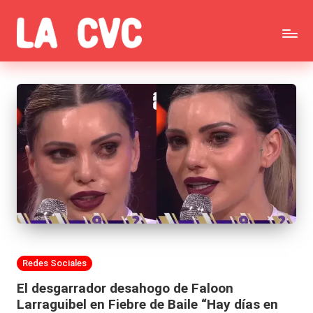
Saltar
C
al
Todas
o
contenido
las
p
noticias
u
de
c
la
h
farándula,
a
Realitys,
s
Tierra
y
Publicada
Redes Sociales
Brava,
F
en
El desgarrador desahogo de Faloon
Gran
ar
Larraguibel en Fiebre de Baile “Hay días en