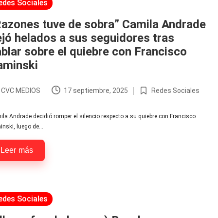
licada
edes Sociales
Razones tuve de sobra” Camila Andrade
jó helados a sus seguidores tras
blar sobre el quiebre con Francisco
aminski
r
CVC MEDIOS
17 septiembre, 2025
Redes Sociales
licado
Publicada
en
la Andrade decidió romper el silencio respecto a su quiebre con Francisco
inski, luego de…
Leer más
licada
edes Sociales