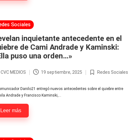
licada
edes Sociales
velan inquietante antecedente en el
iebre de Cami Andrade y Kaminski:
lla puso una orden…»
r
CVC MEDIOS
19 septiembre, 2025
Redes Sociales
licado
Publicada
en
omunicador Danilo21 entregó nuevos antecedentes sobre el quiebre entre
ila Andrade y Francisco Kaminski,…
Leer más