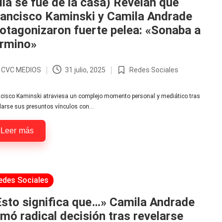
lla se fue de la casa) Revelan que
rancisco Kaminski y Camila Andrade
otagonizaron fuerte pelea: «Sonaba a
érmino»
r
CVC MEDIOS
31 julio, 2025
Redes Sociales
licado
Publicada
en
cisco Kaminski atraviesa un complejo momento personal y mediático tras
larse sus presuntos vínculos con…
Leer más
licada
edes Sociales
sto significa que…» Camila Andrade
mó radical decisión tras revelarse