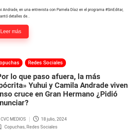
en
 Andrade, en una entrevista con Pamela Díaz en el programa #SinEditar,
antó detalles de…
Leer más
licada
opuchas
Redes Sociales
or lo que paso afuera, la más
pócrita» Yuhui y Camila Andrade viven
enso cruce en Gran Hermano ¿Pidió
nunciar?
r
CVC MEDIOS
18 julio, 2024
licado
Copuchas
,
Redes Sociales
ublicada
n