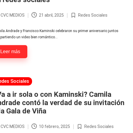
r
CVC MEDIOS
21 abril, 2025
Redes Sociales
licado
Publicada
en
la Andrade y Francisco Kaminski celebraron su primer aniversario juntos
partiendo un video bien romántico…
Leer más
licada
edes Sociales
a a ir sola o con Kaminski? Camila
drade contó la verdad de su invitación
la Gala de Viña
r
CVC MEDIOS
10 febrero, 2025
Redes Sociales
licado
Publicada