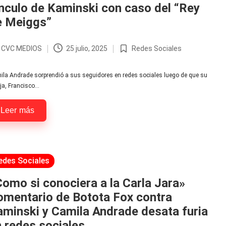
nculo de Kaminski con caso del “Rey
e Meiggs”
r
CVC MEDIOS
25 julio, 2025
Redes Sociales
licado
Publicada
en
la Andrade sorprendió a sus seguidores en redes sociales luego de que su
ja, Francisco…
Leer más
licada
edes Sociales
omo si conociera a la Carla Jara»
omentario de Botota Fox contra
minski y Camila Andrade desata furia
 redes sociales