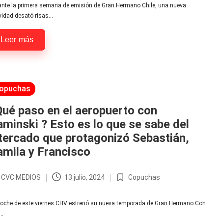
ante la primera semana de emisión de Gran Hermano Chile, una nueva
vidad desató risas…
Leer más
licada
opuchas
ué paso en el aeropuerto con
minski ? Esto es lo que se sabe del
tercado que protagonizó Sebastián,
mila y Francisco
r
CVC MEDIOS
13 julio, 2024
Copuchas
licado
Publicada
en
noche de este viernes CHV estrenó su nueva temporada de Gran Hermano Con
…