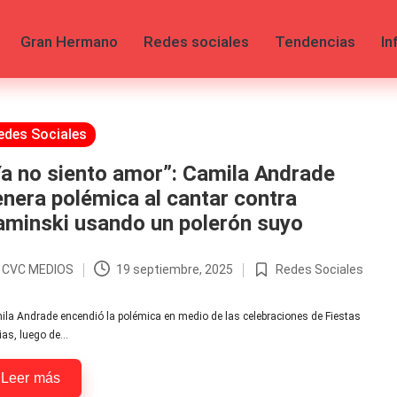
Gran Hermano
Redes sociales
Tendencias
In
licada
edes Sociales
a no siento amor”: Camila Andrade
nera polémica al cantar contra
aminski usando un polerón suyo
r
CVC MEDIOS
19 septiembre, 2025
Redes Sociales
licado
Publicada
en
la Andrade encendió la polémica en medio de las celebraciones de Fiestas
ias, luego de…
Leer más