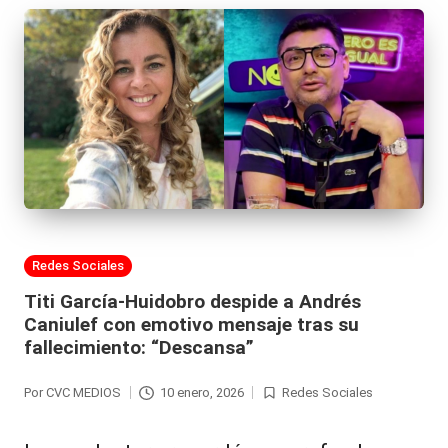
Publicada
Redes Sociales
en
Titi García-Huidobro despide a Andrés
Caniulef con emotivo mensaje tras su
fallecimiento: “Descansa”
Por
CVC MEDIOS
10 enero, 2026
Redes Sociales
Publicado
Publicada
por
en