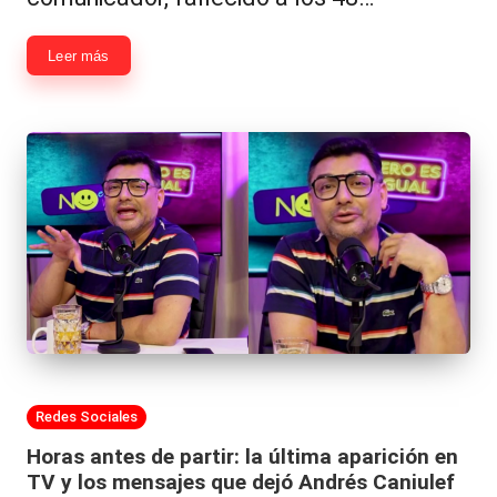
Leer más
Publicada
Redes Sociales
en
Horas antes de partir: la última aparición en
TV y los mensajes que dejó Andrés Caniulef