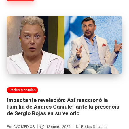
|
L
a
C
V
C
Publicada
Redes Sociales
en
Impactante revelación: Así reaccionó la
familia de Andrés Caniulef ante la presencia
de Sergio Rojas en su velorio
Por
CVC MEDIOS
12 enero, 2026
Redes Sociales