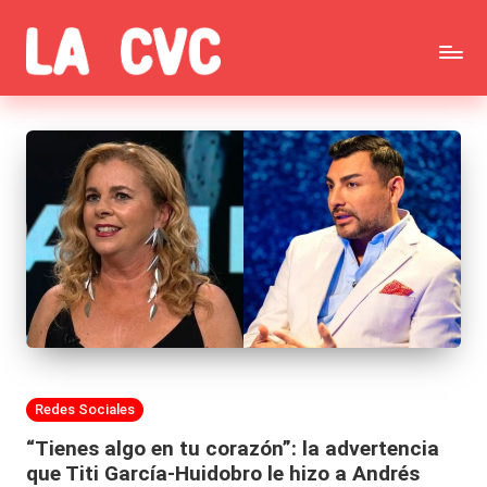
Saltar
C
al
Todas
o
contenido
las
p
noticias
u
de
c
la
h
farándula,
a
Realitys,
s
Tierra
y
Publicada
Redes Sociales
Brava,
F
en
“Tienes algo en tu corazón”: la advertencia
Gran
ar
que Titi García-Huidobro le hizo a Andrés