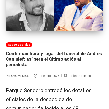
Publicada
Redes Sociales
en
Confirman hora y lugar del funeral de Andrés
Caniulef: así será el último adiós al
periodista
Por
CVC MEDIOS
11 enero, 2026
Redes Sociales
Publicado
Publicada
por
en
Parque Sendero entregó los detalles
oficiales de la despedida del
comunicador, fallecido a los 48…