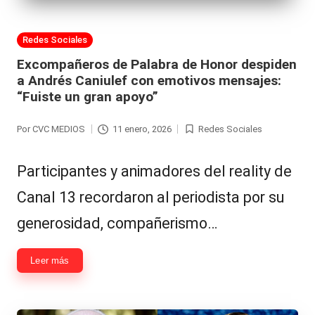
Publicada
Redes Sociales
en
Excompañeros de Palabra de Honor despiden
a Andrés Caniulef con emotivos mensajes:
“Fuiste un gran apoyo”
Por
CVC MEDIOS
11 enero, 2026
Redes Sociales
Publicado
Publicada
por
en
Participantes y animadores del reality de
Canal 13 recordaron al periodista por su
generosidad, compañerismo…
Leer más