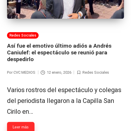
al
it
y
Publicada
Redes Sociales
s,
en
Así fue el emotivo último adiós a Andrés
T
Caniulef: el espectáculo se reunió para
V
despedirlo
y
Por
CVC MEDIOS
12 enero, 2026
Redes Sociales
Publicado
Publicada
R
por
en
e
Varios rostros del espectáculo y colegas
d
del periodista llegaron a la Capilla San
e
Cirilo en…
s
Leer más