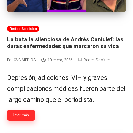
Publicada
Redes Sociales
en
La batalla silenciosa de Andrés Caniulef: las
duras enfermedades que marcaron su vida
Por
CVC MEDIOS
10 enero, 2026
Redes Sociales
Publicado
Publicada
por
en
Depresión, adicciones, VIH y graves
complicaciones médicas fueron parte del
largo camino que el periodista…
Leer más