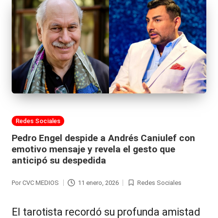
Publicada
Redes Sociales
en
Pedro Engel despide a Andrés Caniulef con
emotivo mensaje y revela el gesto que
anticipó su despedida
Por
CVC MEDIOS
11 enero, 2026
Redes Sociales
Publicado
Publicada
por
en
El tarotista recordó su profunda amistad