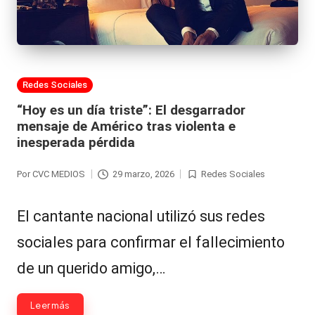
al
it
y
Publicada
Redes Sociales
s,
en
“Hoy es un día triste”: El desgarrador
T
mensaje de Américo tras violenta e
V
inesperada pérdida
y
Por
CVC MEDIOS
29 marzo, 2026
Redes Sociales
Publicado
Publicada
R
por
en
e
El cantante nacional utilizó sus redes
d
sociales para confirmar el fallecimiento
e
de un querido amigo,…
s
Leer más