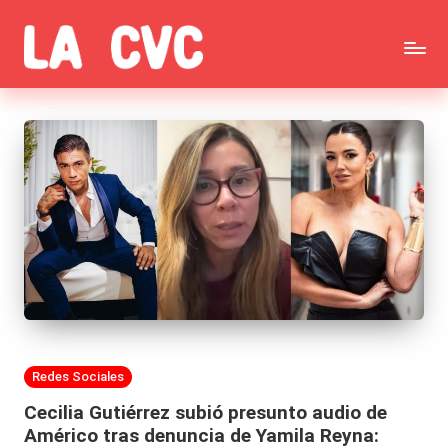
Saltar
C
al
Todas
o
contenido
las
p
noticias
u
de
c
la
h
farándula,
a
Realitys,
s
Tierra
y
Publicada
Redes Sociales
Brava,
F
en
Cecilia Gutiérrez subió presunto audio de
Gran
ar
Américo tras denuncia de Yamila Reyna: