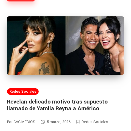
|
L
a
C
V
C
Publicada
Redes Sociales
en
Revelan delicado motivo tras supuesto
llamado de Yamila Reyna a Américo
Por
CVC MEDIOS
5 marzo, 2026
Redes Sociales
Publicado
Publicada