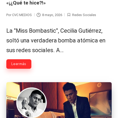
«¡¿Qué te hice?!»
Hermano
á
-
n
Por
CVC MEDIOS
8 mayo, 2026
Redes Sociales
Publicado
Publicada
d
Tendencias
por
en
La "Miss Bombastic", Cecilia Gutiérrez,
ul
-
soltó una verdadera bomba atómica en
a
Exclusivas
sus redes sociales. A…
C
-
hi
Tv
Leer más
le
y
n
redes
a
-
🔥
lacvc.com
R
-
e