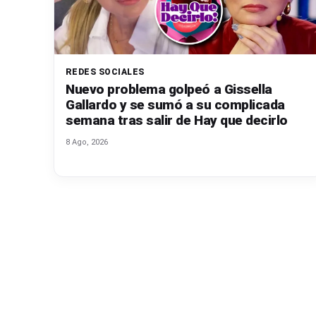
n
a
REDES SOCIALES
🔥
Nuevo problema golpeó a Gissella
Gallardo y se sumó a su complicada
R
semana tras salir de Hay que decirlo
e
8 Ago, 2026
al
it
y
s,
T