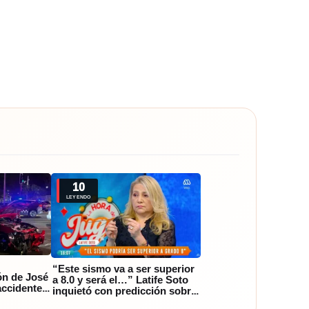
10
LEYENDO
“Este sismo va a ser superior
ón de José
a 8.0 y será el…” Latife Soto
ccidente:
inquietó con predicción sobre
supuesto gran terremoto,