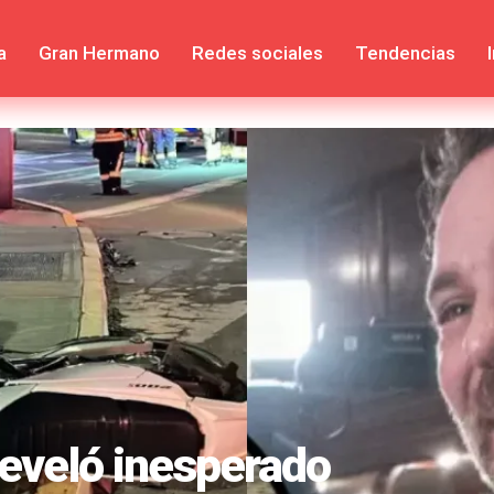
a
Gran Hermano
Redes sociales
Tendencias
ACTUALIDAD
Revelan video del
Antonio Neme y mo