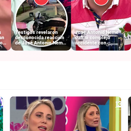
s
Testigos revelaron
José Antonio Neme
an
desconocida reacción
sufrió complejo
ron
de José Antonio Neme
accidente con
lia
tras accidente:
motociclista en
permaneció junto al
Vitacura: imágenes
motociclista
revelaron la magnitud
del impacto