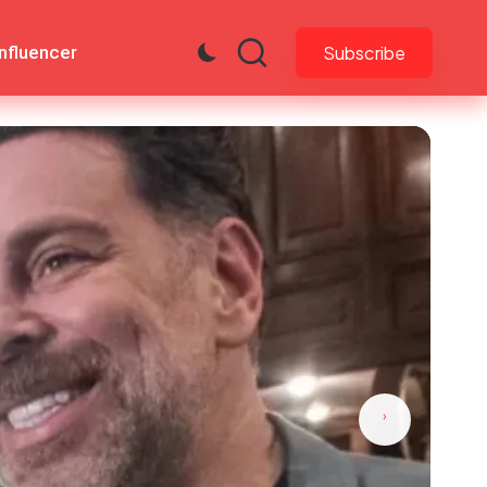
Influencer
Subscribe
 accidente de José
›
tociclista: