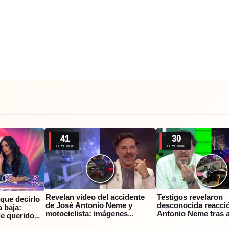
41
30
LEYENDO
LEYENDO
Revelan video del accidente
Testigos revelaron
que decirlo
de José Antonio Neme y
desconocida reacci
 baja:
motociclista: imágenes
Antonio Neme tras a
de querido
muestran cómo ocurrió la
permaneció junto al