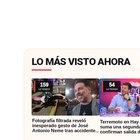
LO MÁS VISTO AHORA
159
54
LEYENDO
LEYENDO
Fotografía filtrada reveló
Terremoto en Hay 
inesperado gesto de José
suma una segunda
Antonio Neme tras accidente
confirman salida 
con motociclista
panelista