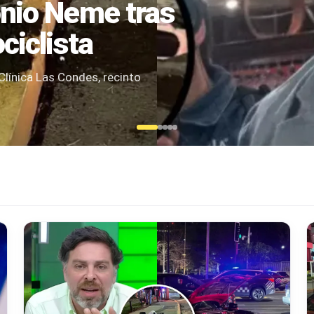
imágenes muestra
colisión
Una cámara de seguridad captó la secuencia
Las Condes.…