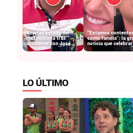
V
C
Revelan estado del
“Estamos contento
motociclista tras
como familia”: la gr
accidente con José
noticia que celebra
Antonio Neme:
Sammis Reyes y Emi
permanece
Dides
hospitalizado
LO ÚLTIMO