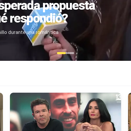
esperada propuesta
ué respondió?
illo durante una romántica