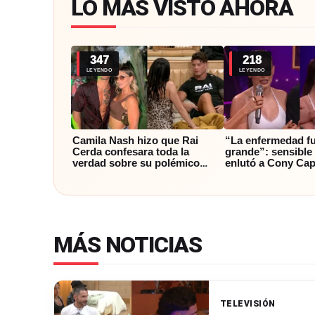
LO MÁS VISTO AHORA
347
218
LEYENDO
LEYENDO
Camila Nash hizo que Rai
“La enfermedad f
Cerda confesara toda la
grande”: sensible 
verdad sobre su polémico
enlutó a Cony Cap
quiebre con Faloon: “La culpa
decisiva noche en
fue…”
Baile
MÁS NOTICIAS
TELEVISIÓN