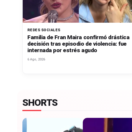
n
a
REDES SOCIALES
🔥
Familia de Fran Maira confirmó drástica
decisión tras episodio de violencia: fue
R
internada por estrés agudo
e
6 Ago, 2026
al
it
y
SHORTS
s,
T