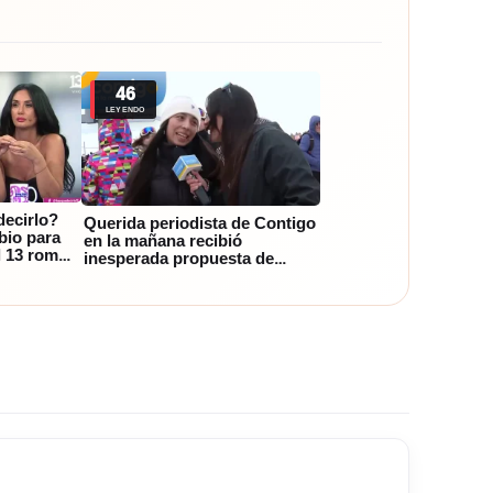
46
LEYENDO
decirlo?
Querida periodista de Contigo
bio para
en la mañana recibió
l 13 rompe
inesperada propuesta de
matrimonio: ¿qué respondió?