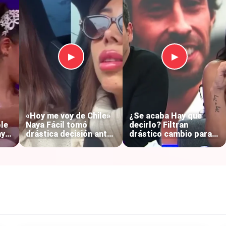
▶
▶
«Hoy me voy de Chile»
¿Se acaba Hay que
le
Naya Fácil tomó
decirlo? Filtran
ny
drástica decisión antes
drástico cambio para
de enfrentar
Pamela Díaz y Canal 13
investigación: reveló
rompe el silencio
las razones