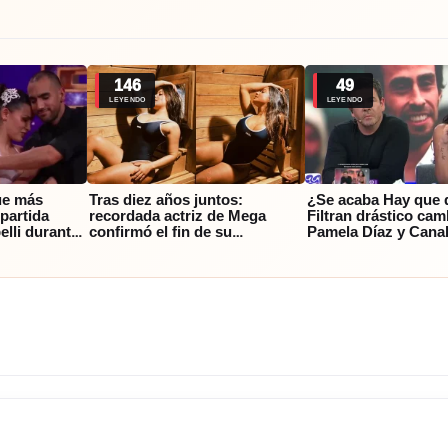
146
49
LEYENDO
LEYENDO
ue más
Tras diez años juntos:
¿Se acaba Hay que 
partida
recordada actriz de Mega
Filtran drástico cam
elli durante
confirmó el fin de su
Pamela Díaz y Cana
 Fiebre de
matrimonio y reveló el motivo
el silencio