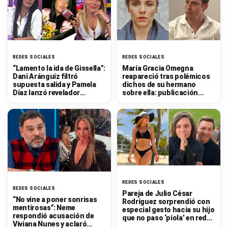
L
a
C
REDES SOCIALES
REDES SOCIALES
V
“Lamento la ida de Gissella”:
María Gracia Omegna
Dani Aránguiz filtró
reapareció tras polémicos
C
supuesta salida y Pamela
dichos de su hermano
Díaz lanzó revelador
sobre ella: publicación
comentario
desató reacciones
REDES SOCIALES
REDES SOCIALES
Pareja de Julio César
“No vine a poner sonrisas
Rodríguez sorprendió con
mentirosas”: Neme
especial gesto hacia su hijo
respondió acusación de
que no paso ‘piola’ en redes
Viviana Nunes y aclaró
sociales