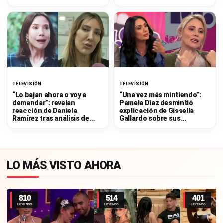
vínculo con Raquel
Argandoña
TELEVISIÓN
TELEVISIÓN
“Lo bajan ahora o voy a
“Una vez más mintiendo”:
demandar”: revelan
Pamela Díaz desmintió
reacción de Daniela
explicación de Gissella
Ramírez tras análisis de
Gallardo sobre sus
viral escena
ausencias en «Hay que
decirlo»
LO MÁS VISTO AHORA
810
514
401
LEYENDO
LEYENDO
LEYENDO