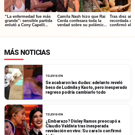
“La enfermedad fue más
Camila Nash hizo que Rai
Tras diez año
grande”: sensible partida
Cerda confesara toda la
recordada ac
enlutó a Cony Capelli
verdad sobre su polémico
confirmó el f
durante decisiva noche en
quiebre con Faloon: “La
matrimonio y 
Fiebre de Baile
culpa fue…”
motivo
MÁS NOTICIAS
TELEVISIÓN
Se acabaron las dudas: adelanto reveló
beso de Ludmila y Kaoto, pero inesperado
regreso podría cambiarlo todo
TELEVISIÓN
¿Embarazo? Disley Ramos preocupó a
Claudio Valdivia tras inesperada
revelación en vivo: Su cara lo confirmó