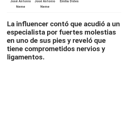
José Antonio
José Antonio
Emilia Dides
al
Neme
Neme
it
La influencer contó que acudió a un
y
especialista por fuertes molestias
s,
en uno de sus pies y reveló que
T
tiene comprometidos nervios y
ligamentos.
V
y
R
e
d
e
s