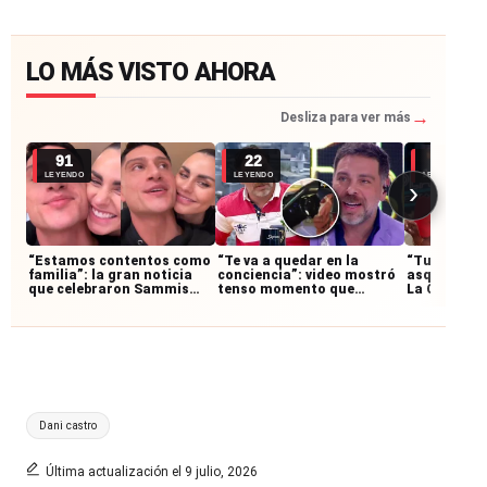
LO MÁS VISTO AHORA
→
Desliza para ver más
91
22
16
LEYENDO
LEYENDO
LEYENDO
›
“Estamos contentos como
“Te va a quedar en la
“Tu carrera
familia”: la gran noticia
conciencia”: video mostró
asquerosa”
que celebraron Sammis
tenso momento que
La Cofradía
Reyes y Emilia Dides
enfrentó José Antonio
respuesta c
Neme tras accidente
García-Hui
Etiquetas:
Dani castro
Última actualización el 9 julio, 2026