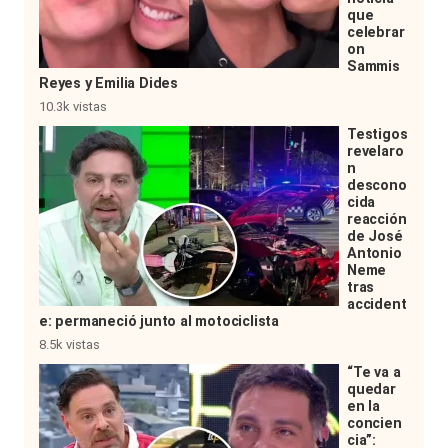
que
celebrar
on
Sammis
Reyes y Emilia Dides
10.3k vistas
Testigos
revelaro
n
descono
cida
reacción
de José
Antonio
Neme
tras
accident
e: permaneció junto al motociclista
8.5k vistas
“Te va a
quedar
en la
concien
cia”: