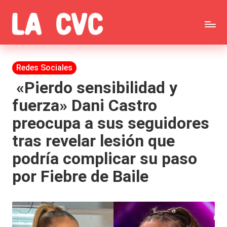
Saltar
C
al
Todas
o
contenido
las
Publicada
Redes Sociales
p
en
noticias
«Pierdo sensibilidad y
u
fuerza» Dani Castro
de
c
preocupa a sus seguidores
la
h
tras revelar lesión que
farándula,
a
podría complicar su paso
Realitys,
s
por Fiebre de Baile
Tierra
y
Brava,
F
Gran
ar