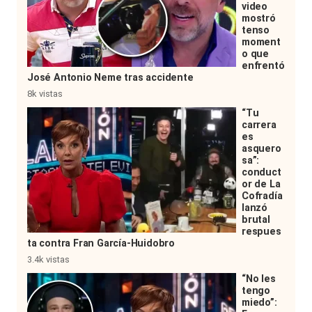
video
mostró
tenso
moment
o que
enfrentó
José Antonio Neme tras accidente
8k vistas
“Tu
carrera
es
asquero
sa”:
conduct
or de La
Cofradía
lanzó
brutal
respues
ta contra Fran García-Huidobro
3.4k vistas
“No les
tengo
miedo”: