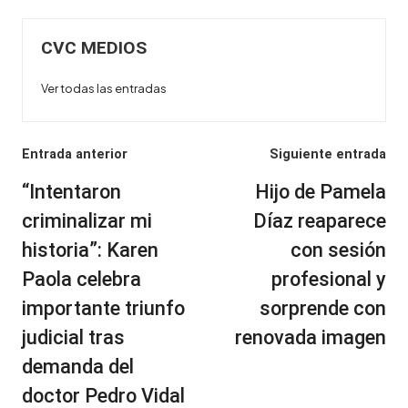
CVC MEDIOS
Ver todas las entradas
Navegación
Entrada anterior
Siguiente entrada
de
“Intentaron
Hijo de Pamela
entradas
criminalizar mi
Díaz reaparece
historia”: Karen
con sesión
Paola celebra
profesional y
importante triunfo
sorprende con
judicial tras
renovada imagen
demanda del
doctor Pedro Vidal