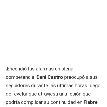
|
L
a
C
V
C
¡Encendió las alarmas en plena
competencia!
Dani Castro
preocupó a sus
seguidores durante las últimas horas luego
de revelar que atraviesa una lesión que
podría complicar su continuidad en
Fiebre