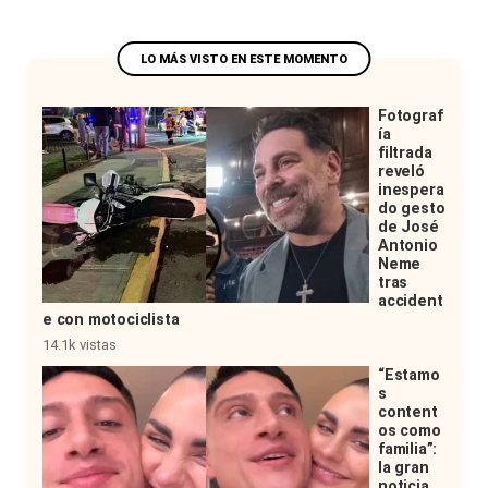
Fotograf
ía
filtrada
reveló
inespera
do gesto
de José
Antonio
Neme
tras
accident
e con motociclista
14.1k vistas
“Estamo
s
content
os como
familia”:
la gran
noticia